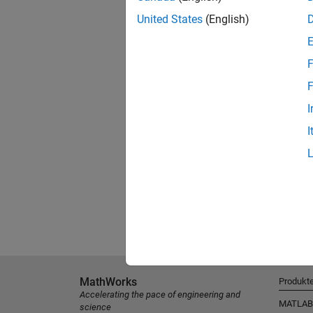
United States
(English)
F
F
I
I
MathWorks
Produkt
Accelerating the pace of engineering and
MATLAB
science