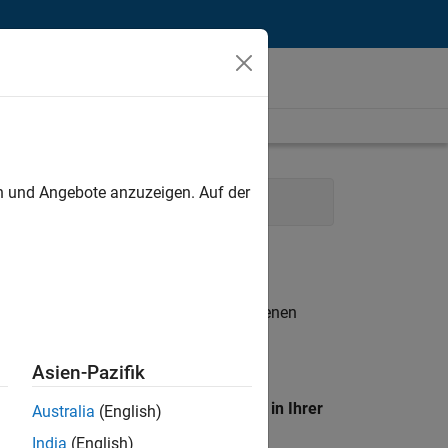
unt
en und Angebote anzuzeigen. Auf der
Marketing Services
n entsprechen.
eigen
. Wenn Sie noch immer keine offenen
 Mitglied unseres
Talent-Netzwerks
, um
Asien-Pazifik
en Standort, um alle Stellenangebote in Ihrer
Australia
(English)
India
(English)