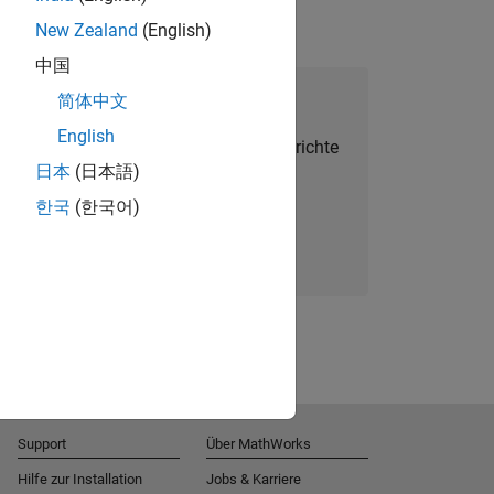
New Zealand
(English)
中国
alent Network beitreten
简体中文
English
Sie personalisierte Stellenangebote, Berichte
日本
(日本語)
und Unternehmensneuigkeiten.
한국
(한국어)
Melden Sie sich noch heute an
Support
Über MathWorks
Hilfe zur Installation
Jobs & Karriere