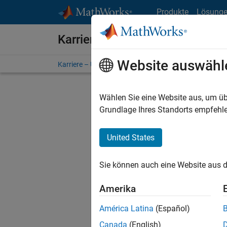
Weiter zum Inhalt
Produkte
Lösung
Karriere bei MathWorks
Website auswähl
Karriere – Übersicht
Stellensuche
Niederlassunge
Wählen Sie eine Website aus, um üb
Grundlage Ihres Standorts empfehle
United States
Derzeit
Sie könn
Sie können auch eine Website aus d
Stellen f
Aktualis
Amerika
Es wurde
América Latina
(Español)
Region a
Canada
(English)