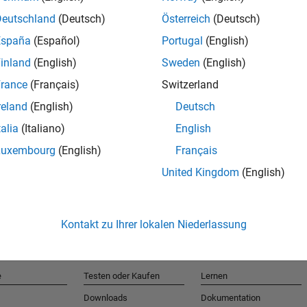
Deutschland
(Deutsch)
Österreich
(Deutsch)
España
(Español)
Portugal
(English)
T
inland
(English)
Sweden
(English)
rance
(Français)
Switzerland
Erhalten 
reland
(English)
Deutsch
talia
(Italiano)
English
Luxembourg
(English)
Français
United Kingdom
(English)
Kontakt zu Ihrer lokalen Niederlassung
e
Testen oder Kaufen
Lernen
Downloads
Dokumentation