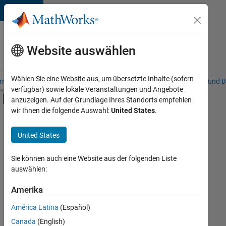
Weiter zum Inhalt
Karriere
bei
Website auswählen
MathWorks
Wählen Sie eine Website aus, um übersetzte Inhalte (sofern
riere – Übersicht
Stellensuche
Niederlassungen
Studierende und B
verfügbar) sowie lokale Veranstaltungen und Angebote
Umschaltung für Off-Canvas-Navigation
anzuzeigen. Auf der Grundlage Ihres Standorts empfehlen
Hauptinhalt
wir Ihnen die folgende Auswahl:
United States
.
FILTER:
Information Technology
United States
+
2
Commercial Sales
Inside Sales
Sie können auch eine Website aus der folgenden Liste
auswählen:
Amerika
Derzeit
gibt
América Latina
(Español)
es
keine
Canada
(English)