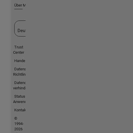
Über MathWorks
Website auswählen
Deutschland
Trust
Center
Handelsmarken
Datenschutz-
Richtlinien
Datendiebstahl
verhindern
Status von
Anwendungen
Kontakt
©
1994-
2026