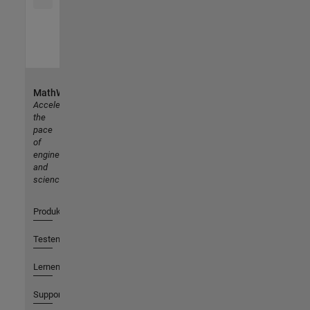
MathWorks
Accelerating
the
pace
of
engineering
and
science
Produkte
Testen oder Kaufen
Lernen
Support