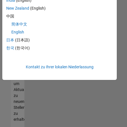
offenen
India
(English)
Stellen
New Zealand
(English)
finden
中国
können,
die
简体中文
Ihren
English
Qualifikationen
日本
(日本語)
entsprechen,
werden
한국
(한국어)
Sie
Mitglied
unseres
Kontakt zu Ihrer lokalen Niederlassung
Talent-
Netzwerks
,
um
Aktualisierungen
zu
neuen
Stellenangeboten
zu
erhalten.