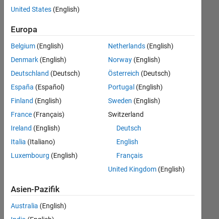
offenen
United States
(English)
Stellen,
die
Europa
Ihren
Suchkriterien
Belgium
(English)
Netherlands
(English)
entsprechen.
Denmark
(English)
Norway
(English)
Sie
Deutschland
(Deutsch)
Österreich
(Deutsch)
können
die
España
(Español)
Portugal
(English)
Suchkriterien
Finland
(English)
Sweden
(English)
weiter
France
(Français)
Switzerland
fassen
oder
Ireland
(English)
Deutsch
alle
Italia
(Italiano)
English
Stellenangebote
Luxembourg
(English)
Français
anzeigen
.
Wenn
United Kingdom
(English)
Sie
Asien-Pazifik
noch
immer
Australia
(English)
keine