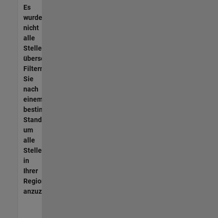
Es
wurden
nicht
alle
Stellen
übersetzt.
Filtern
Sie
nach
einem
bestimmten
Standort,
um
alle
Stellenangebote
in
Ihrer
Region
anzuzeigen.