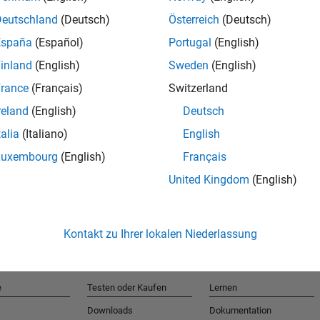
Deutschland
(Deutsch)
Österreich
(Deutsch)
España
(Español)
Portugal
(English)
T
inland
(English)
Sweden
(English)
rance
(Français)
Switzerland
Erhalten 
reland
(English)
Deutsch
talia
(Italiano)
English
Luxembourg
(English)
Français
United Kingdom
(English)
Kontakt zu Ihrer lokalen Niederlassung
e
Testen oder Kaufen
Lernen
Downloads
Dokumentation