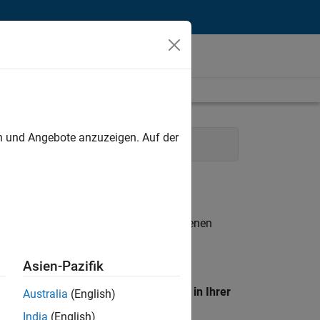
unt
en und Angebote anzuzeigen. Auf der
 Services
Business Model Team
n entsprechen.
eigen
. Wenn Sie noch immer keine offenen
 Mitglied unseres
Talent-Netzwerks
, um
Asien-Pazifik
en Standort, um alle Stellenangebote in Ihrer
Australia
(English)
India
(English)