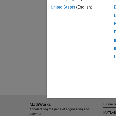
United States
(English)
F
F
I
I
MathWorks
Produkt
Accelerating the pace of engineering and
MATLAB
science