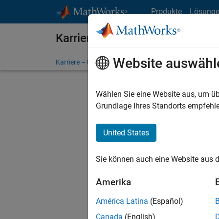
Weiter zum Inhalt
Produkte
Lösung
Karriere bei MathWorks
Website auswähl
Karriere – Übersicht
Stellensuche
Niederlassunge
Wählen Sie eine Website aus, um üb
Grundlage Ihres Standorts empfehle
United States
Derzeit
Sie könn
Sie können auch eine Website aus d
Stellen f
Aktualis
Amerika
Es wurde
América Latina
(Español)
Region a
Canada
(English)