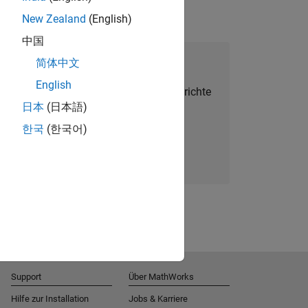
New Zealand
(English)
中国
alent Network beitreten
简体中文
English
Sie personalisierte Stellenangebote, Berichte
日本
(日本語)
und Unternehmensneuigkeiten.
한국
(한국어)
Melden Sie sich noch heute an
Support
Über MathWorks
Hilfe zur Installation
Jobs & Karriere