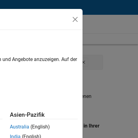
unt
en und Angebote anzuzeigen. Auf der
g Communications
Marketing Services
n entsprechen.
eigen
. Wenn Sie noch immer keine offenen
 Mitglied unseres
Talent-Netzwerks
, um
Asien-Pazifik
en Standort, um alle Stellenangebote in Ihrer
Australia
(English)
India
(English)