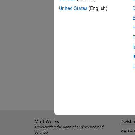
United States
(English)
F
F
I
I
MathWorks
Produkt
Accelerating the pace of engineering and
MATLAB
science