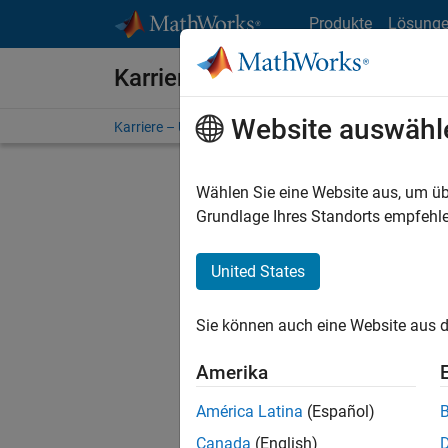
Weiter zum Inhalt
Produkte
Lösung
Karriere bei MathWorks
Website auswähl
Karriere – Übersicht
Stellensuche
Niederlassunge
Wählen Sie eine Website aus, um üb
F
Grundlage Ihres Standorts empfehle
United States
Derzeit
Sie könn
Sie können auch eine Website aus d
Stellen f
Aktualis
Amerika
Es wurde
América Latina
(Español)
Region a
Canada
(English)