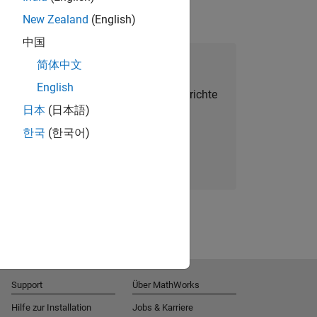
New Zealand
(English)
中国
alent Network beitreten
简体中文
English
Sie personalisierte Stellenangebote, Berichte
日本
(日本語)
und Unternehmensneuigkeiten.
한국
(한국어)
Melden Sie sich noch heute an
Support
Über MathWorks
Hilfe zur Installation
Jobs & Karriere