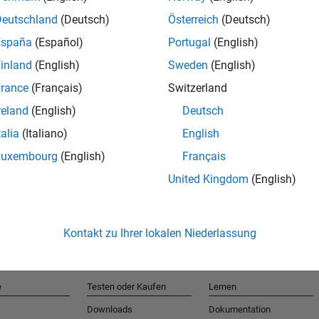
Deutschland
(Deutsch)
Österreich
(Deutsch)
España
(Español)
Portugal
(English)
T
inland
(English)
Sweden
(English)
rance
(Français)
Switzerland
Erhalten 
reland
(English)
Deutsch
talia
(Italiano)
English
Luxembourg
(English)
Français
United Kingdom
(English)
Kontakt zu Ihrer lokalen Niederlassung
e
Testen oder Kaufen
Lernen
Downloads
Dokumentation