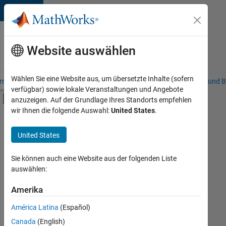
Weiter zum Inhalt
Karriere
bei
Website auswählen
MathWorks
Wählen Sie eine Website aus, um übersetzte Inhalte (sofern
riere – Übersicht
Stellensuche
Niederlassungen
Studierende und B
verfügbar) sowie lokale Veranstaltungen und Angebote
Umschaltung für Off-Canvas-Navigation
anzuzeigen. Auf der Grundlage Ihres Standorts empfehlen
Hauptinhalt
wir Ihnen die folgende Auswahl:
United States
.
FILTER:
Infrastructure and Architecture
United States
+
1
Product Development
Sie können auch eine Website aus der folgenden Liste
auswählen:
Amerika
Derzeit
gibt
América Latina
(Español)
es
keine
Canada
(English)