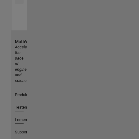
MathWorks
Accelerating
the
pace
of
engineering
and
science
Produkte
Testen oder Kaufen
Lernen
Support