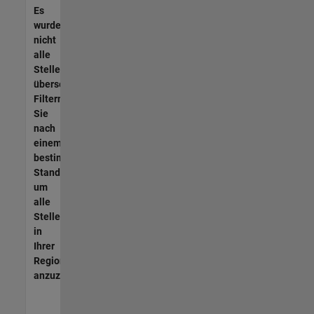
Es
wurden
nicht
alle
Stellen
übersetzt.
Filtern
Sie
nach
einem
bestimmten
Standort,
um
alle
Stellenangebote
in
Ihrer
Region
anzuzeigen.