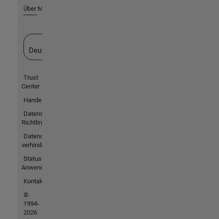
Über MathWorks
Website auswählen
Deutschland
Trust
Center
Handelsmarken
Datenschutz-
Richtlinien
Datendiebstahl
verhindern
Status von
Anwendungen
Kontakt
©
1994-
2026