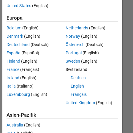
offenen
United States
(English)
Stellen,
die
Europa
Ihren
Suchkriterien
Belgium
(English)
Netherlands
(English)
entsprechen.
Denmark
(English)
Norway
(English)
Sie
Deutschland
(Deutsch)
Österreich
(Deutsch)
können
die
España
(Español)
Portugal
(English)
Suchkriterien
Finland
(English)
Sweden
(English)
weiter
France
(Français)
Switzerland
fassen
oder
Ireland
(English)
Deutsch
alle
Italia
(Italiano)
English
Stellenangebote
Luxembourg
(English)
Français
anzeigen
.
Wenn
United Kingdom
(English)
Sie
Asien-Pazifik
noch
immer
Australia
(English)
keine