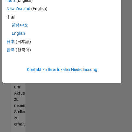
offenen
India
(English)
Stellen
New Zealand
(English)
finden
中国
können,
die
简体中文
Ihren
English
Qualifikationen
日本
(日本語)
entsprechen,
werden
한국
(한국어)
Sie
Mitglied
unseres
Kontakt zu Ihrer lokalen Niederlassung
Talent-
Netzwerks
,
um
Aktualisierungen
zu
neuen
Stellenangeboten
zu
erhalten.