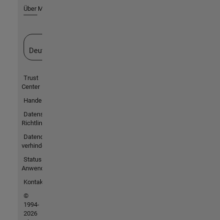
Über MathWorks
Website auswählen
Deutschland
Trust
Center
Handelsmarken
Datenschutz-
Richtlinien
Datendiebstahl
verhindern
Status von
Anwendungen
Kontakt
©
1994-
2026