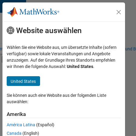
Weiter zum Inhalt
Karriere
bei
Website auswählen
MathWorks
Wählen Sie eine Website aus, um übersetzte Inhalte (sofern
riere – Übersicht
Stellensuche
Niederlassungen
Studierende und B
verfügbar) sowie lokale Veranstaltungen und Angebote
Umschaltung für Off-Canvas-Navigation
anzuzeigen. Auf der Grundlage Ihres Standorts empfehlen
Hauptinhalt
wir Ihnen die folgende Auswahl:
United States
.
FILTER:
Programm für Berufseinsteiger (EDG)
United States
+
2
Program Management
Release Engineering
Sie können auch eine Website aus der folgenden Liste
auswählen:
Amerika
Derzeit
gibt
América Latina
(Español)
es
keine
Canada
(English)