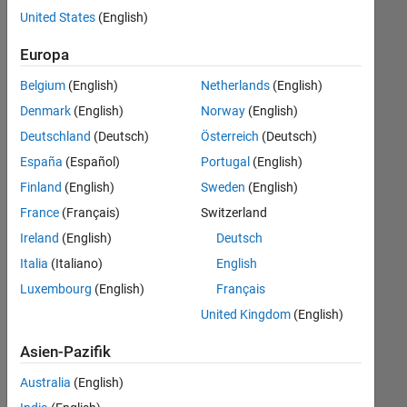
offenen
United States
(English)
Stellen,
die
Europa
Ihren
Suchkriterien
Belgium
(English)
Netherlands
(English)
entsprechen.
Denmark
(English)
Norway
(English)
Sie
Deutschland
(Deutsch)
Österreich
(Deutsch)
können
die
España
(Español)
Portugal
(English)
Suchkriterien
Finland
(English)
Sweden
(English)
weiter
France
(Français)
Switzerland
fassen
oder
Ireland
(English)
Deutsch
alle
Italia
(Italiano)
English
Stellenangebote
Luxembourg
(English)
Français
anzeigen
.
Wenn
United Kingdom
(English)
Sie
Asien-Pazifik
noch
immer
Australia
(English)
keine