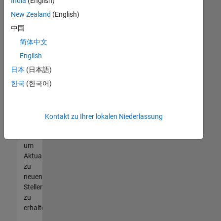
offenen
India
(English)
Stellen
New Zealand
(English)
finden
中国
können,
die
简体中文
Ihren
English
Qualifikationen
日本
(日本語)
entsprechen,
werden
한국
(한국어)
Sie
Mitglied
unseres
Kontakt zu Ihrer lokalen Niederlassung
Talent-
Netzwerks
,
um
Aktualisierungen
zu
neuen
Stellenangeboten
zu
erhalten.