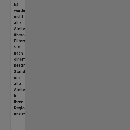
Es
wurden
nicht
alle
Stellen
übersetzt.
Filtern
Sie
nach
einem
bestimmten
Standort,
um
alle
Stellenangebote
in
Ihrer
Region
anzuzeigen.