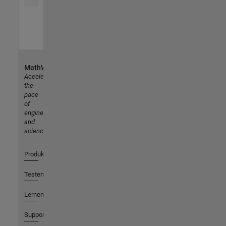
MathWorks
Accelerating
the
pace
of
engineering
and
science
Produkte
Testen oder Kaufen
Lernen
Support