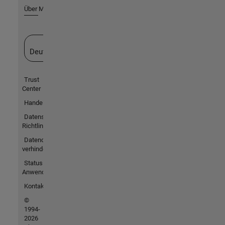
Über MathWorks
Website auswählen
Deutschland
Trust
Center
Handelsmarken
Datenschutz-
Richtlinien
Datendiebstahl
verhindern
Status von
Anwendungen
Kontakt
©
1994-
2026