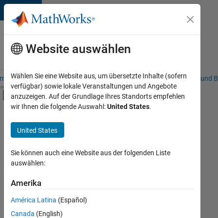
Weiter zum Inhalt
Karriere
bei
Website auswählen
MathWorks
Wählen Sie eine Website aus, um übersetzte Inhalte (sofern
riere – Übersicht
Stellensuche
Niederlassungen
Studierende und B
verfügbar) sowie lokale Veranstaltungen und Angebote
Umschaltung für Off-Canvas-Navigation
anzuzeigen. Auf der Grundlage Ihres Standorts empfehlen
Hauptinhalt
wir Ihnen die folgende Auswahl:
United States
.
FILTER:
Information Technology
United States
+
2
Technical Writing
Web Applications and Services
Sie können auch eine Website aus der folgenden Liste
auswählen:
Amerika
Derzeit
gibt
América Latina
(Español)
es
keine
Canada
(English)