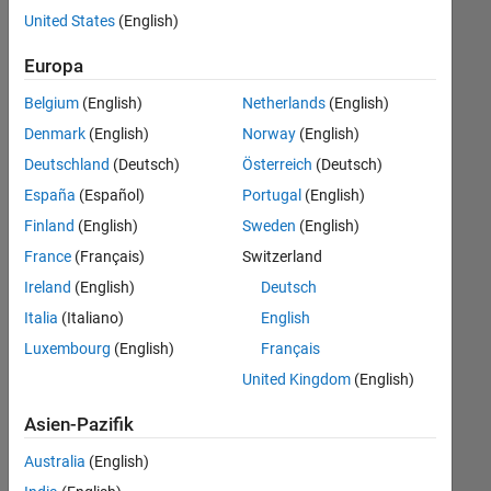
offenen
United States
(English)
Stellen,
die
Europa
Ihren
Suchkriterien
Belgium
(English)
Netherlands
(English)
entsprechen.
Denmark
(English)
Norway
(English)
Sie
Deutschland
(Deutsch)
Österreich
(Deutsch)
können
die
España
(Español)
Portugal
(English)
Suchkriterien
Finland
(English)
Sweden
(English)
weiter
France
(Français)
Switzerland
fassen
oder
Ireland
(English)
Deutsch
alle
Italia
(Italiano)
English
Stellenangebote
Luxembourg
(English)
Français
anzeigen
.
Wenn
United Kingdom
(English)
Sie
Asien-Pazifik
noch
immer
Australia
(English)
keine