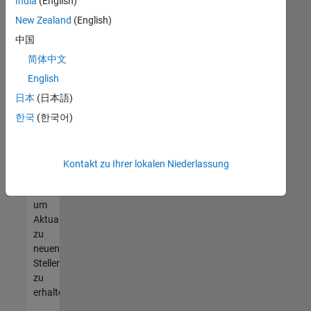
offenen
India
(English)
Stellen
New Zealand
(English)
finden
中国
können,
die
简体中文
Ihren
English
Qualifikationen
日本
(日本語)
entsprechen,
werden
한국
(한국어)
Sie
Mitglied
unseres
Kontakt zu Ihrer lokalen Niederlassung
Talent-
Netzwerks
,
um
Aktualisierungen
zu
neuen
Stellenangeboten
zu
erhalten.