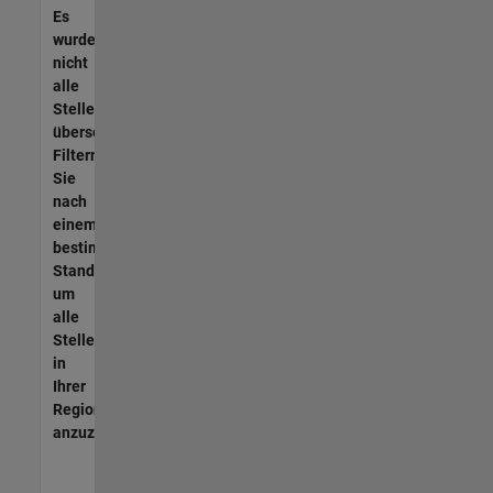
Es
wurden
nicht
alle
Stellen
übersetzt.
Filtern
Sie
nach
einem
bestimmten
Standort,
um
alle
Stellenangebote
in
Ihrer
Region
anzuzeigen.