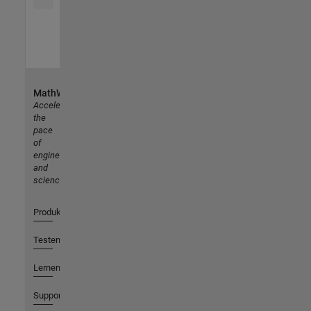
MathWorks
Accelerating
the
pace
of
engineering
and
science
Produkte
Testen oder Kaufen
Lernen
Support