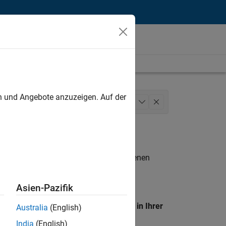
unt
en und Angebote anzuzeigen. Auf der
Software Process Engineering
+
1
n entsprechen.
eigen
. Wenn Sie noch immer keine offenen
 Mitglied unseres
Talent-Netzwerks
, um
Asien-Pazifik
en Standort, um alle Stellenangebote in Ihrer
Australia
(English)
India
(English)