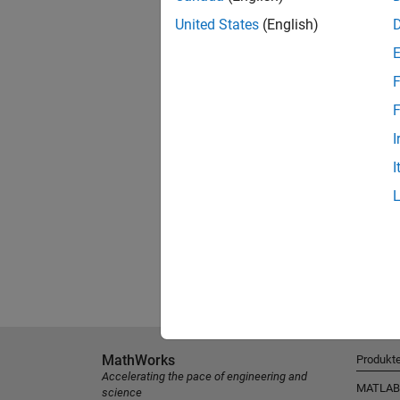
United States
(English)
F
F
I
I
MathWorks
Produkt
Accelerating the pace of engineering and
MATLAB
science