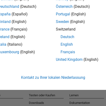
Deutschland
(Deutsch)
Österreich
(Deutsch)
España
(Español)
Portugal
(English)
T
inland
(English)
Sweden
(English)
rance
(Français)
Switzerland
Erhalten 
reland
(English)
Deutsch
talia
(Italiano)
English
Luxembourg
(English)
Français
United Kingdom
(English)
Kontakt zu Ihrer lokalen Niederlassung
e
Testen oder Kaufen
Lernen
Downloads
Dokumentation