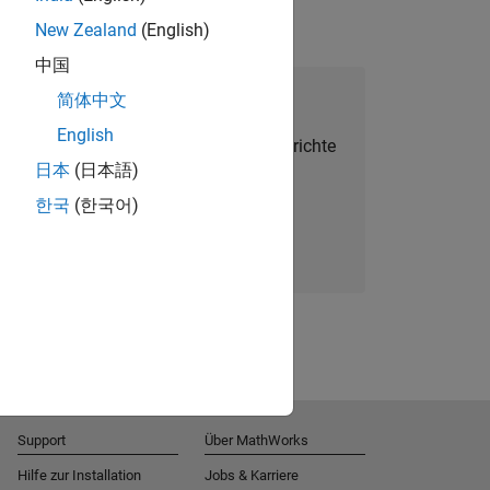
New Zealand
(English)
中国
alent Network beitreten
简体中文
English
Sie personalisierte Stellenangebote, Berichte
日本
(日本語)
und Unternehmensneuigkeiten.
한국
(한국어)
Melden Sie sich noch heute an
Support
Über MathWorks
Hilfe zur Installation
Jobs & Karriere