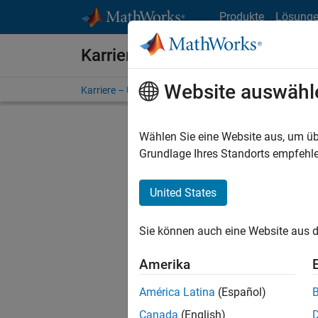
Weiter zum Inhalt
Produkte
Lösung
Karriere bei MathWorks
Website auswähl
Karriere – Übersicht
Stellensuche
Niederlassunge
Wählen Sie eine Website aus, um üb
FILTER:
Grundlage Ihres Standorts empfehle
United States
Derzeit
Sie könn
Sie können auch eine Website aus d
Stellen f
Aktualis
Amerika
Es wurde
América Latina
(Español)
Region a
Canada
(English)