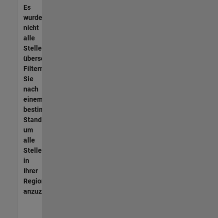
Es
wurden
nicht
alle
Stellen
übersetzt.
Filtern
Sie
nach
einem
bestimmten
Standort,
um
alle
Stellenangebote
in
Ihrer
Region
anzuzeigen.