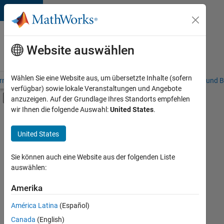
Weiter zum Inhalt
Karriere
bei
Website auswählen
MathWorks
Wählen Sie eine Website aus, um übersetzte Inhalte (sofern
riere – Übersicht
Stellensuche
Niederlassungen
Studierende und B
verfügbar) sowie lokale Veranstaltungen und Angebote
Umschaltung für Off-Canvas-Navigation
anzuzeigen. Auf der Grundlage Ihres Standorts empfehlen
Hauptinhalt
wir Ihnen die folgende Auswahl:
United States
.
FILTER:
Quality Engineering
United States
+
2
Software Process Engineering
Web Applications and Services
Sie können auch eine Website aus der folgenden Liste
auswählen:
Amerika
Derzeit
gibt
América Latina
(Español)
es
keine
Canada
(English)