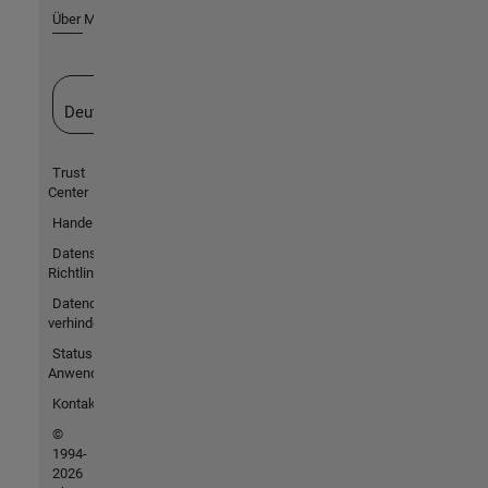
Über MathWorks
Website auswählen
Deutschland
Trust
Center
Handelsmarken
Datenschutz-
Richtlinien
Datendiebstahl
verhindern
Status von
Anwendungen
Kontakt
©
1994-
2026