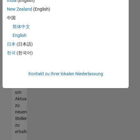
offenen
India
(English)
Stellen
New Zealand
(English)
finden
中国
können,
die
简体中文
Ihren
English
Qualifikationen
日本
(日本語)
entsprechen,
werden
한국
(한국어)
Sie
Mitglied
unseres
Kontakt zu Ihrer lokalen Niederlassung
Talent-
Netzwerks
,
um
Aktualisierungen
zu
neuen
Stellenangeboten
zu
erhalten.