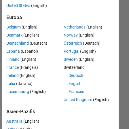
offenen
United States
(English)
Stellen,
die
Europa
Ihren
Suchkriterien
Belgium
(English)
Netherlands
(English)
entsprechen.
Denmark
(English)
Norway
(English)
Sie
Deutschland
(Deutsch)
Österreich
(Deutsch)
können
die
España
(Español)
Portugal
(English)
Suchkriterien
Finland
(English)
Sweden
(English)
weiter
France
(Français)
Switzerland
fassen
oder
Ireland
(English)
Deutsch
alle
Italia
(Italiano)
English
Stellenangebote
Luxembourg
(English)
Français
anzeigen
.
Wenn
United Kingdom
(English)
Sie
Asien-Pazifik
noch
immer
Australia
(English)
keine