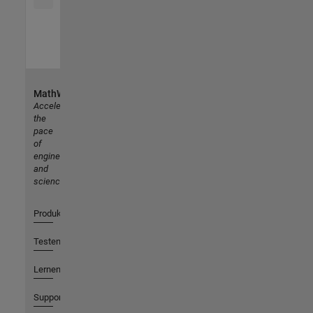
MathWorks
Accelerating
the
pace
of
engineering
and
science
Produkte
Testen oder Kaufen
Lernen
Support