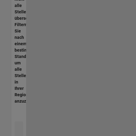
alle
Stellen
übersetzt.
Filtern
Sie
nach
einem
bestimmten
Standort,
um
alle
Stellenangebote
in
Ihrer
Region
anzuzeigen.