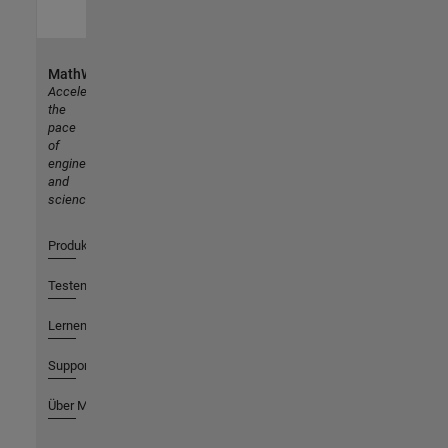
MathWorks
Accelerating
the
pace
of
engineering
and
science
Produkte
Testen oder Kaufen
Lernen
Support
Über MathWorks