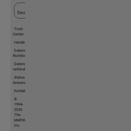
Website auswählen
Deutschland
Trust
Center
Handelsmarken
Datenschutz-
Richtlinien
Datendiebstahl
verhindern
Status von
Anwendungen
Kontakt
©
1994-
2026
The
MathWorks,
Inc.