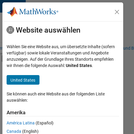
Weiter zum Inhalt
Karriere
bei
Website auswählen
MathWorks
Wählen Sie eine Website aus, um übersetzte Inhalte (sofern
riere – Übersicht
Stellensuche
Niederlassungen
Studierende und B
verfügbar) sowie lokale Veranstaltungen und Angebote
Umschaltung für Off-Canvas-Navigation
anzuzeigen. Auf der Grundlage Ihres Standorts empfehlen
Hauptinhalt
wir Ihnen die folgende Auswahl:
United States
.
FILTER:
Quality Engineering
United States
Sie können auch eine Website aus der folgenden Liste
Derzeit
auswählen:
gibt
es
Amerika
keine
offenen
América Latina
(Español)
Stellen,
die
Canada
(English)