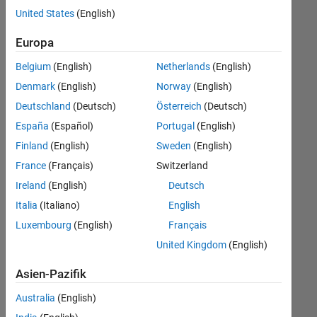
Ihren
United States
(English)
Suchkriterien
entsprechen.
Europa
Sie
Belgium
(English)
Netherlands
(English)
können
die
Denmark
(English)
Norway
(English)
Suchkriterien
Deutschland
(Deutsch)
Österreich
(Deutsch)
weiter
España
(Español)
Portugal
(English)
fassen
oder
Finland
(English)
Sweden
(English)
alle
France
(Français)
Switzerland
Stellenangebote
Ireland
(English)
Deutsch
anzeigen
.
Wenn
Italia
(Italiano)
English
Sie
Luxembourg
(English)
Français
noch
United Kingdom
(English)
immer
keine
Asien-Pazifik
offenen
Stellen
Australia
(English)
finden