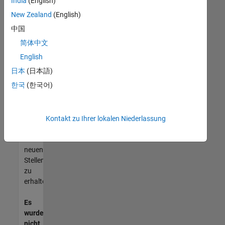
India
(English)
können,
die
New Zealand
(English)
Ihren
中国
Qualifikationen
简体中文
entsprechen,
werden
English
Sie
日本
(日本語)
Mitglied
한국
(한국어)
unseres
Talent-
Netzwerks
,
um
Kontakt zu Ihrer lokalen Niederlassung
Aktualisierungen
zu
neuen
Stellenangeboten
zu
erhalten.
Es
wurden
nicht