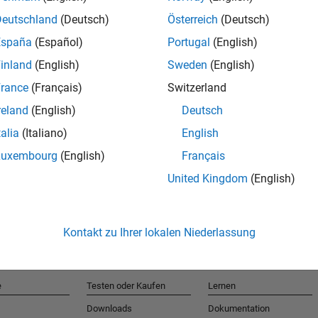
Deutschland
(Deutsch)
Österreich
(Deutsch)
España
(Español)
Portugal
(English)
T
inland
(English)
Sweden
(English)
rance
(Français)
Switzerland
Erhalten 
reland
(English)
Deutsch
talia
(Italiano)
English
Luxembourg
(English)
Français
United Kingdom
(English)
Kontakt zu Ihrer lokalen Niederlassung
e
Testen oder Kaufen
Lernen
Downloads
Dokumentation