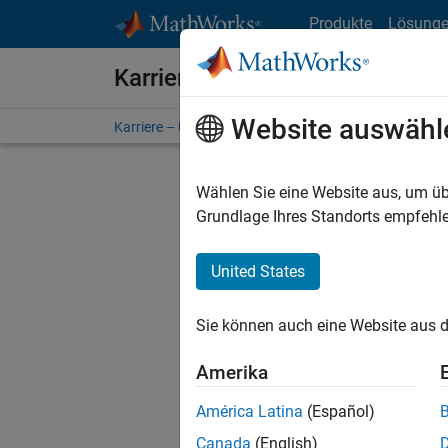
Weiter zum Inhalt
Produkte
Lösung
Karriere bei MathWorks
Website auswähl
Karriere – Übersicht
Stellensuche
Niederlassunge
Wählen Sie eine Website aus, um üb
Grundlage Ihres Standorts empfehle
United States
Derzeit
Sie könn
Sie können auch eine Website aus d
Stellen f
Aktualis
Amerika
Es wurde
América Latina
(Español)
Region a
Canada
(English)