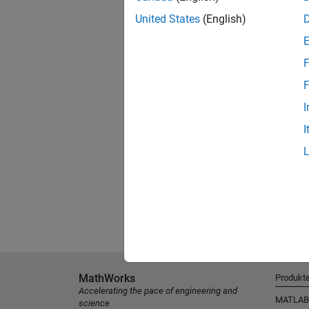
United States
(English)
F
F
I
I
MathWorks
Produkt
Accelerating the pace of engineering and
MATLAB
science