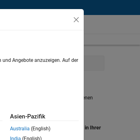
unt
en und Angebote anzuzeigen. Auf der
n entsprechen.
eigen
. Wenn Sie noch immer keine offenen
 Mitglied unseres
Talent-Netzwerks
, um
Asien-Pazifik
en Standort, um alle Stellenangebote in Ihrer
Australia
(English)
India
(English)