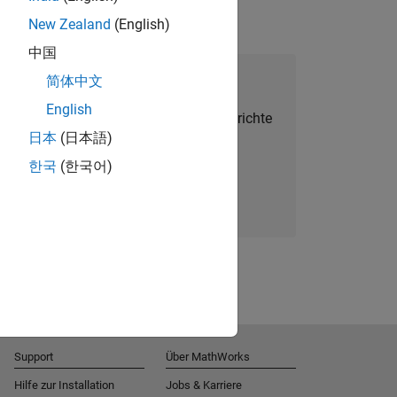
New Zealand
(English)
中国
alent Network beitreten
简体中文
English
Sie personalisierte Stellenangebote, Berichte
日本
(日本語)
und Unternehmensneuigkeiten.
한국
(한국어)
Melden Sie sich noch heute an
Support
Über MathWorks
Hilfe zur Installation
Jobs & Karriere