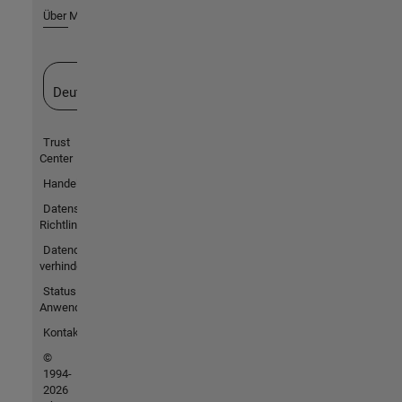
Über MathWorks
Website auswählen
Deutschland
Trust
Center
Handelsmarken
Datenschutz-
Richtlinien
Datendiebstahl
verhindern
Status von
Anwendungen
Kontakt
©
1994-
2026