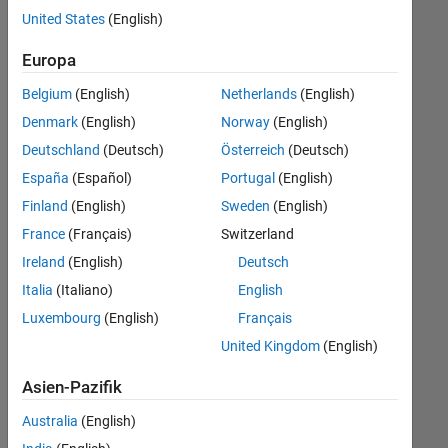
offenen
United States
(English)
Stellen,
die
Europa
Ihren
Suchkriterien
Belgium
(English)
Netherlands
(English)
entsprechen.
Denmark
(English)
Norway
(English)
Sie
Deutschland
(Deutsch)
Österreich
(Deutsch)
können
die
España
(Español)
Portugal
(English)
Suchkriterien
Finland
(English)
Sweden
(English)
weiter
France
(Français)
Switzerland
fassen
oder
Ireland
(English)
Deutsch
alle
Italia
(Italiano)
English
Stellenangebote
Luxembourg
(English)
Français
anzeigen
.
Wenn
United Kingdom
(English)
Sie
Asien-Pazifik
noch
immer
Australia
(English)
keine