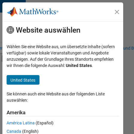
Weiter zum Inhalt
Karriere
bei
Website auswählen
MathWorks
Wählen Sie eine Website aus, um übersetzte Inhalte (sofern
riere – Übersicht
Stellensuche
Niederlassungen
Studierende und B
verfügbar) sowie lokale Veranstaltungen und Angebote
Umschaltung für Off-Canvas-Navigation
anzuzeigen. Auf der Grundlage Ihres Standorts empfehlen
Hauptinhalt
wir Ihnen die folgende Auswahl:
United States
.
FILTER:
Product Development
United States
+
2
Quality Engineering
User Experience
Sie können auch eine Website aus der folgenden Liste
auswählen:
Amerika
Derzeit
gibt
América Latina
(Español)
es
keine
Canada
(English)