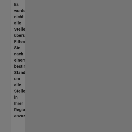
Es
wurden
nicht
alle
Stellen
übersetzt.
Filtern
Sie
nach
einem
bestimmten
Standort,
um
alle
Stellenangebote
in
Ihrer
Region
anzuzeigen.