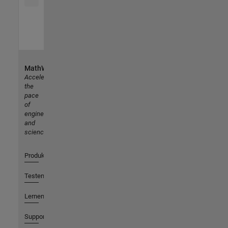
MathWorks
Accelerating
the
pace
of
engineering
and
science
Produkte
Testen oder Kaufen
Lernen
Support