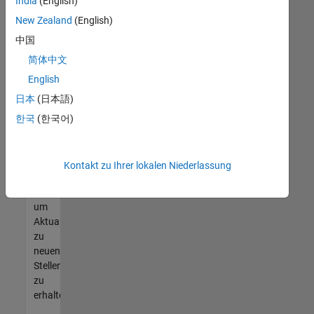
offenen
India
(English)
Stellen
New Zealand
(English)
finden
中国
können,
die
简体中文
Ihren
English
Qualifikationen
日本
(日本語)
entsprechen,
werden
한국
(한국어)
Sie
Mitglied
unseres
Kontakt zu Ihrer lokalen Niederlassung
Talent-
Netzwerks
,
um
Aktualisierungen
zu
neuen
Stellenangeboten
zu
erhalten.