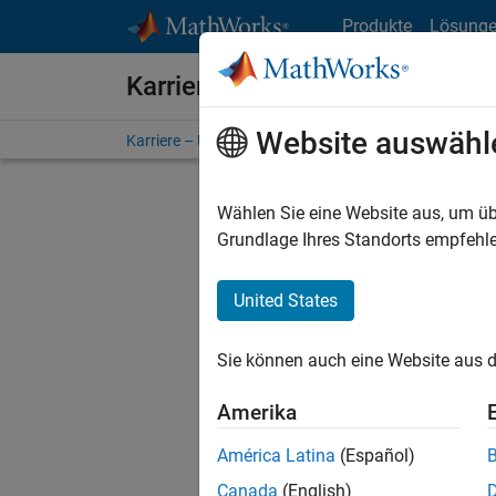
Weiter zum Inhalt
Produkte
Lösung
Karriere bei MathWorks
Website auswähl
Karriere – Übersicht
Stellensuche
Niederlassunge
Wählen Sie eine Website aus, um üb
FILTER:
Grundlage Ihres Standorts empfehle
United States
Derzeit
Sie könn
Sie können auch eine Website aus d
Stellen f
Aktualis
Amerika
Es wurde
América Latina
(Español)
Region a
Canada
(English)