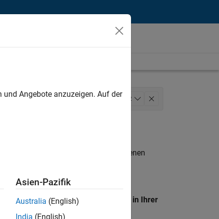
unt
en und Angebote anzuzeigen. Auf der
cture
Release Engineering
+
2
n entsprechen.
eigen
. Wenn Sie noch immer keine offenen
 Mitglied unseres
Talent-Netzwerks
, um
Asien-Pazifik
en Standort, um alle Stellenangebote in Ihrer
Australia
(English)
India
(English)