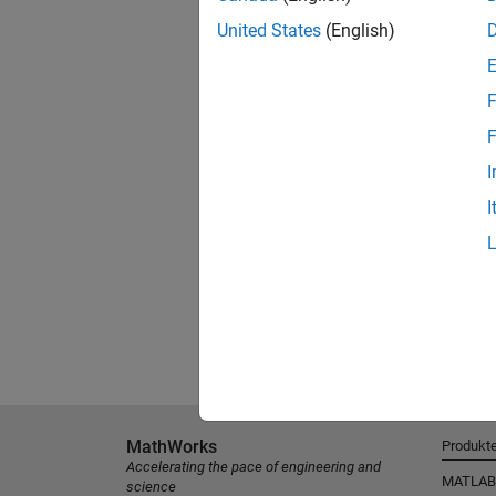
United States
(English)
F
F
I
I
MathWorks
Produkt
Accelerating the pace of engineering and
MATLAB
science