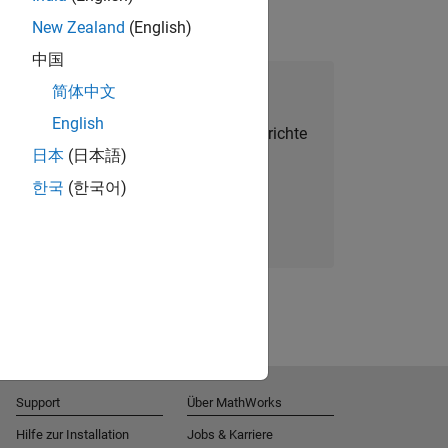
New Zealand
(English)
中国
alent Network beitreten
简体中文
English
Sie personalisierte Stellenangebote, Berichte
日本
(日本語)
und Unternehmensneuigkeiten.
한국
(한국어)
Melden Sie sich noch heute an
Support
Über MathWorks
Hilfe zur Installation
Jobs & Karriere