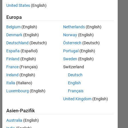
offenen
United States
(English)
Stellen,
die
Europa
Ihren
Suchkriterien
Belgium
(English)
Netherlands
(English)
entsprechen.
Denmark
(English)
Norway
(English)
Sie
Deutschland
(Deutsch)
Österreich
(Deutsch)
können
die
España
(Español)
Portugal
(English)
Suchkriterien
Finland
(English)
Sweden
(English)
weiter
France
(Français)
Switzerland
fassen
oder
Ireland
(English)
Deutsch
alle
Italia
(Italiano)
English
Stellenangebote
Luxembourg
(English)
Français
anzeigen
.
Wenn
United Kingdom
(English)
Sie
Asien-Pazifik
noch
immer
Australia
(English)
keine