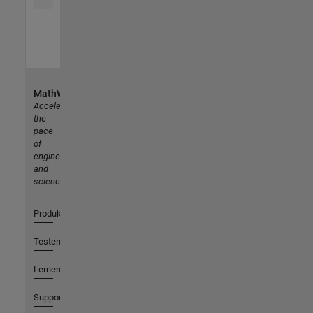
MathWorks
Accelerating
the
pace
of
engineering
and
science
Produkte
Testen oder Kaufen
Lernen
Support