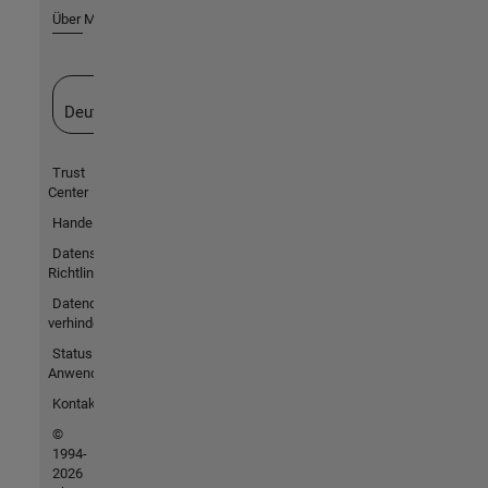
Über MathWorks
Website auswählen
Deutschland
Trust
Center
Handelsmarken
Datenschutz-
Richtlinien
Datendiebstahl
verhindern
Status von
Anwendungen
Kontakt
©
1994-
2026