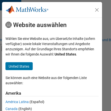
Weiter zum Inhalt
Karriere
bei
Website auswählen
MathWorks
Wählen Sie eine Website aus, um übersetzte Inhalte (sofern
riere – Übersicht
Stellensuche
Niederlassungen
Studierende und B
verfügbar) sowie lokale Veranstaltungen und Angebote
Umschaltung für Off-Canvas-Navigation
anzuzeigen. Auf der Grundlage Ihres Standorts empfehlen
Hauptinhalt
wir Ihnen die folgende Auswahl:
United States
.
FILTER:
Programm für Berufseinsteiger (EDG)
United States
+
6
Advanced Support
Information Technology
Sie können auch eine Website aus der folgenden Liste
auswählen:
Program Management
Release Engineering
Amerika
Derzeit
gibt
User Experience
América Latina
(Español)
es
Web Applications and Services
keine
Canada
(English)