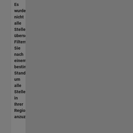
Es
wurden
nicht
alle
Stellen
übersetzt.
Filtern
Sie
nach
einem
bestimmten
Standort,
um
alle
Stellenangebote
in
Ihrer
Region
anzuzeigen.