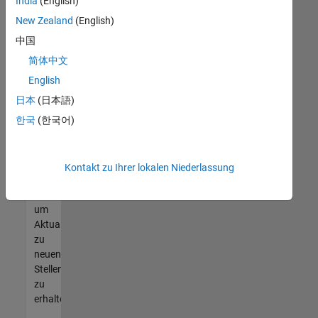
offenen
India
(English)
Stellen
New Zealand
(English)
finden
中国
können,
die
简体中文
Ihren
English
Qualifikationen
日本
(日本語)
entsprechen,
werden
한국
(한국어)
Sie
Mitglied
unseres
Kontakt zu Ihrer lokalen Niederlassung
Talent-
Netzwerks
,
um
Aktualisierungen
zu
neuen
Stellenangeboten
zu
erhalten.