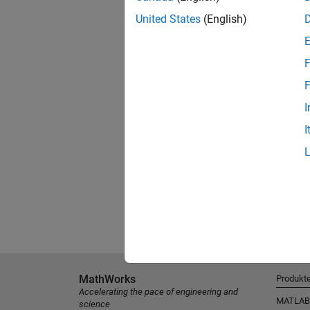
United States
(English)
F
F
I
I
MathWorks
Produkt
Accelerating the pace of engineering and
MATLAB
science