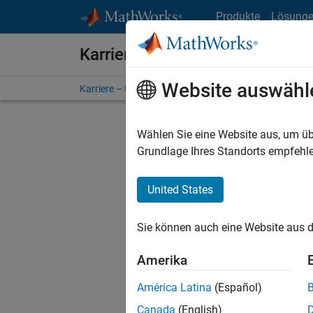
Weiter zum Inhalt
Produkte
Lösung
Karriere bei MathWorks
Website auswähl
Karriere – Übersicht
Stellensuche
Niederlassunge
Wählen Sie eine Website aus, um üb
Grundlage Ihres Standorts empfehle
United States
Derzeit
Sie könn
Sie können auch eine Website aus d
Stellen f
Aktualis
Amerika
Es wurde
América Latina
(Español)
Region a
Canada
(English)