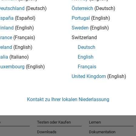
Deutschland
(Deutsch)
Österreich
(Deutsch)
España
(Español)
Portugal
(English)
T
inland
(English)
Sweden
(English)
rance
(Français)
Switzerland
Erhalten 
reland
(English)
Deutsch
talia
(Italiano)
English
Luxembourg
(English)
Français
United Kingdom
(English)
Kontakt zu Ihrer lokalen Niederlassung
e
Testen oder Kaufen
Lernen
Downloads
Dokumentation