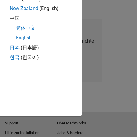
New Zealand
(English)
中国
alent Network beitreten
简体中文
English
Sie personalisierte Stellenangebote, Berichte
日本
(日本語)
und Unternehmensneuigkeiten.
한국
(한국어)
Melden Sie sich noch heute an
Support
Über MathWorks
Hilfe zur Installation
Jobs & Karriere