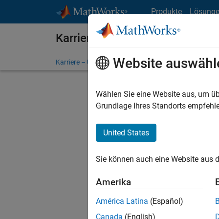
Weiter zum Inhalt
Produkte
Lösung
Karriere bei MathWorks
Website auswähl
Karriere – Übersicht
Stellensuche
Niederlassunge
Wählen Sie eine Website aus, um üb
FILTER:
Grundlage Ihres Standorts empfehle
United States
Derzeit
Sie könn
Sie können auch eine Website aus d
Stellen f
Aktualis
Amerika
Es wurde
América Latina
(Español)
Region a
Canada
(English)