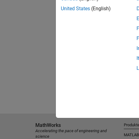
United States
(English)
F
F
I
I
MathWorks
Produkt
Accelerating the pace of engineering and
MATLAB
science