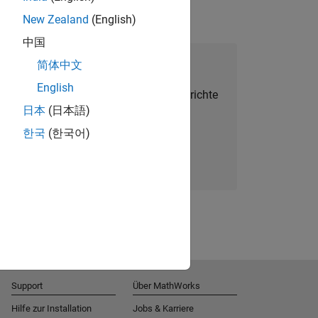
New Zealand
(English)
中国
alent Network beitreten
简体中文
English
Sie personalisierte Stellenangebote, Berichte
日本
(日本語)
und Unternehmensneuigkeiten.
한국
(한국어)
Melden Sie sich noch heute an
Support
Über MathWorks
Hilfe zur Installation
Jobs & Karriere