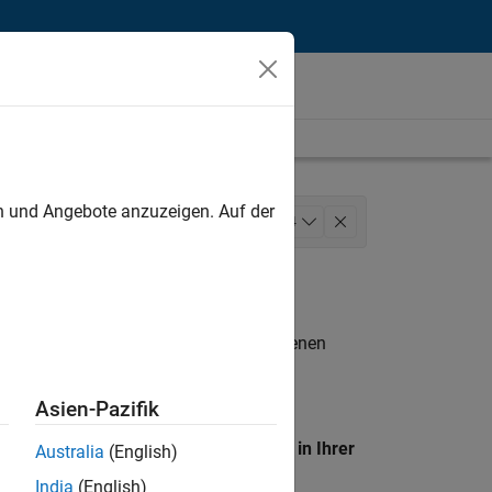
unt
en und Angebote anzuzeigen. Auf der
s Model Team
+
4
waltungsdienste
n entsprechen.
eigen
. Wenn Sie noch immer keine offenen
 Mitglied unseres
Talent-Netzwerks
, um
Asien-Pazifik
en Standort, um alle Stellenangebote in Ihrer
Australia
(English)
India
(English)