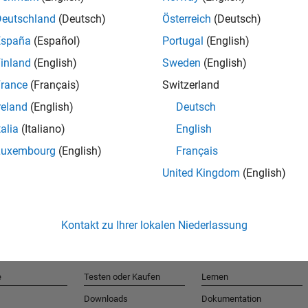
Deutschland
(Deutsch)
Österreich
(Deutsch)
España
(Español)
Portugal
(English)
T
inland
(English)
Sweden
(English)
rance
(Français)
Switzerland
Erhalten 
reland
(English)
Deutsch
talia
(Italiano)
English
Luxembourg
(English)
Français
United Kingdom
(English)
Kontakt zu Ihrer lokalen Niederlassung
e
Testen oder Kaufen
Lernen
Downloads
Dokumentation