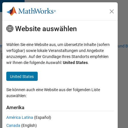
Weiter zum Inhalt
Karriere
bei
Website auswählen
MathWorks
Wählen Sie eine Website aus, um übersetzte Inhalte (sofern
riere – Übersicht
Stellensuche
Niederlassungen
Studierende und B
verfügbar) sowie lokale Veranstaltungen und Angebote
Umschaltung für Off-Canvas-Navigation
anzuzeigen. Auf der Grundlage Ihres Standorts empfehlen
Hauptinhalt
wir Ihnen die folgende Auswahl:
United States
.
FILTER:
Customer Support
United States
+
8
Education Sales
Inside Sales
Sie können auch eine Website aus der folgenden Liste
auswählen:
Sales Operations
Marketing Services
Amerika
Derzeit
gibt
Business Model Team
América Latina
(Español)
es
Human Resources
keine
Canada
(English)