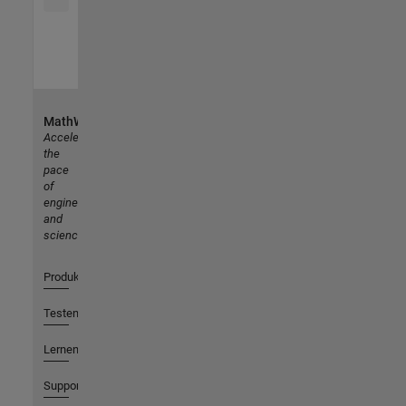
MathWorks
Accelerating
the
pace
of
engineering
and
science
Produkte
Testen oder Kaufen
Lernen
Support