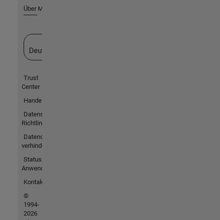
Über MathWorks
Website auswählen
Deutschland
Trust
Center
Handelsmarken
Datenschutz-
Richtlinien
Datendiebstahl
verhindern
Status von
Anwendungen
Kontakt
©
1994-
2026