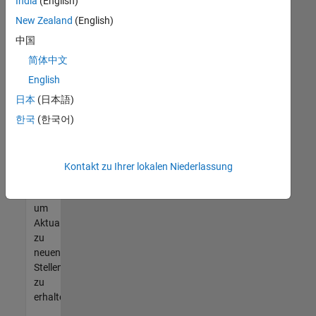
offenen
India
(English)
Stellen
New Zealand
(English)
finden
中国
können,
die
简体中文
Ihren
English
Qualifikationen
日本
(日本語)
entsprechen,
werden
한국
(한국어)
Sie
Mitglied
unseres
Kontakt zu Ihrer lokalen Niederlassung
Talent-
Netzwerks
,
um
Aktualisierungen
zu
neuen
Stellenangeboten
zu
erhalten.