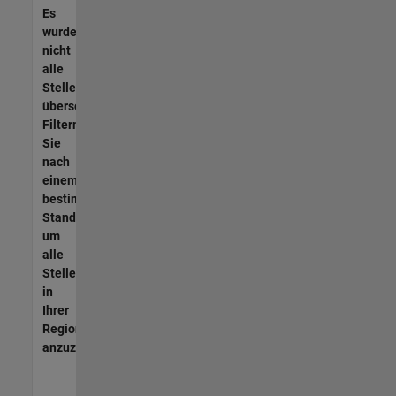
Es
wurden
nicht
alle
Stellen
übersetzt.
Filtern
Sie
nach
einem
bestimmten
Standort,
um
alle
Stellenangebote
in
Ihrer
Region
anzuzeigen.