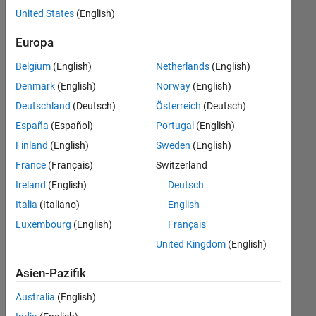
offenen
Legal
United States
(English)
Stellen,
die
Büro- und Verwaltungsdienste
Europa
Ihren
Suchkriterien
Belgium
(English)
Netherlands
(English)
entsprechen.
Denmark
(English)
Norway
(English)
Sie
Deutschland
(Deutsch)
Österreich
(Deutsch)
können
die
España
(Español)
Portugal
(English)
Suchkriterien
Finland
(English)
Sweden
(English)
weiter
France
(Français)
Switzerland
fassen
oder
Ireland
(English)
Deutsch
alle
Italia
(Italiano)
English
Stellenangebote
Luxembourg
(English)
Français
anzeigen
.
Wenn
United Kingdom
(English)
Sie
Asien-Pazifik
noch
immer
Australia
(English)
keine