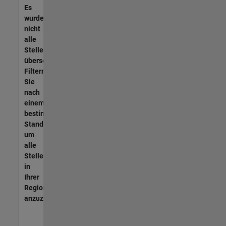
Es
wurden
nicht
alle
Stellen
übersetzt.
Filtern
Sie
nach
einem
bestimmten
Standort,
um
alle
Stellenangebote
in
Ihrer
Region
anzuzeigen.