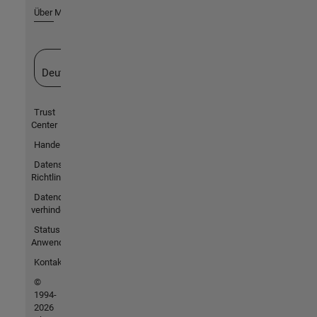
Über MathWorks
Website auswählen
Deutschland
Trust
Center
Handelsmarken
Datenschutz-
Richtlinien
Datendiebstahl
verhindern
Status von
Anwendungen
Kontakt
©
1994-
2026