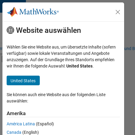
Weiter zum Inhalt
Karriere
bei
Website auswählen
MathWorks
Wählen Sie eine Website aus, um übersetzte Inhalte (sofern
riere – Übersicht
Stellensuche
Niederlassungen
Studierende und B
verfügbar) sowie lokale Veranstaltungen und Angebote
Umschaltung für Off-Canvas-Navigation
anzuzeigen. Auf der Grundlage Ihres Standorts empfehlen
Hauptinhalt
wir Ihnen die folgende Auswahl:
United States
.
FILTER:
Customer Support
United States
+
8
Education Sales
Sales Operations
Sie können auch eine Website aus der folgenden Liste
auswählen:
Marketing Services
Business Model Team
Amerika
Derzeit
gibt
Finance and Operations
América Latina
(Español)
es
Human Resources
keine
Canada
(English)