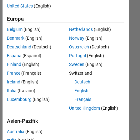
offenen
Legal
United States
(English)
Stellen,
die
Büro- und Verwaltungsdienste
Europa
Ihren
Suchkriterien
Belgium
(English)
Netherlands
(English)
entsprechen.
Denmark
(English)
Norway
(English)
Sie
Deutschland
(Deutsch)
Österreich
(Deutsch)
können
die
España
(Español)
Portugal
(English)
Suchkriterien
Finland
(English)
Sweden
(English)
weiter
France
(Français)
Switzerland
fassen
oder
Ireland
(English)
Deutsch
alle
Italia
(Italiano)
English
Stellenangebote
Luxembourg
(English)
Français
anzeigen
.
Wenn
United Kingdom
(English)
Sie
Asien-Pazifik
noch
immer
Australia
(English)
keine