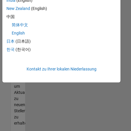
offenen
India
(English)
Stellen
New Zealand
(English)
finden
中国
können,
die
简体中文
Ihren
English
Qualifikationen
日本
(日本語)
entsprechen,
werden
한국
(한국어)
Sie
Mitglied
unseres
Kontakt zu Ihrer lokalen Niederlassung
Talent-
Netzwerks
,
um
Aktualisierungen
zu
neuen
Stellenangeboten
zu
erhalten.