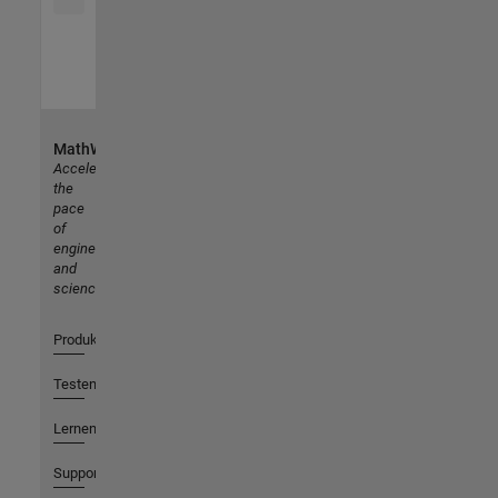
MathWorks
Accelerating
the
pace
of
engineering
and
science
Produkte
Testen oder Kaufen
Lernen
Support