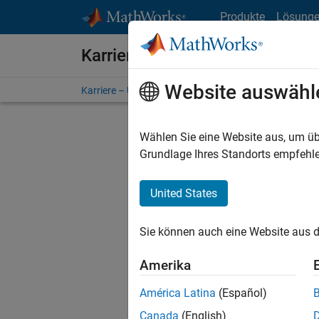
Weiter zum Inhalt
Produkte
Lösung
Karriere bei MathWorks
Website auswähl
Karriere – Übersicht
Stellensuche
Niederlassunge
Wählen Sie eine Website aus, um üb
FILTER:
Grundlage Ihres Standorts empfehle
United States
Derzeit
Sie könn
Sie können auch eine Website aus d
Stellen f
Aktualis
Amerika
Es wurde
América Latina
(Español)
Region a
Canada
(English)