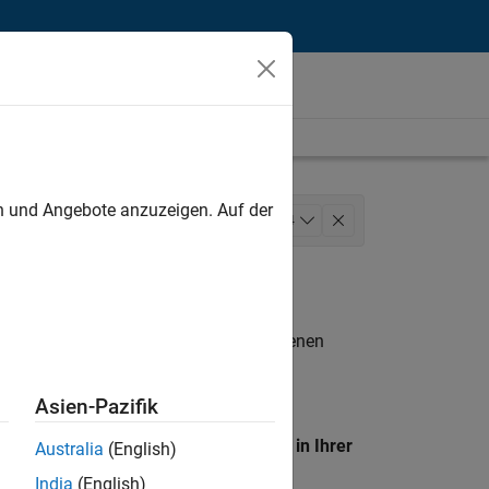
unt
en und Angebote anzuzeigen. Auf der
Marketing Services
+
4
Legal
n entsprechen.
eigen
. Wenn Sie noch immer keine offenen
 Mitglied unseres
Talent-Netzwerks
, um
Asien-Pazifik
en Standort, um alle Stellenangebote in Ihrer
Australia
(English)
India
(English)