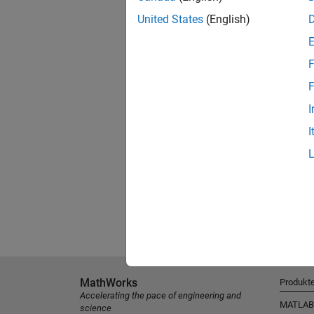
United States
(English)
F
F
I
I
MathWorks
Produkt
Accelerating the pace of engineering and
MATLAB
science