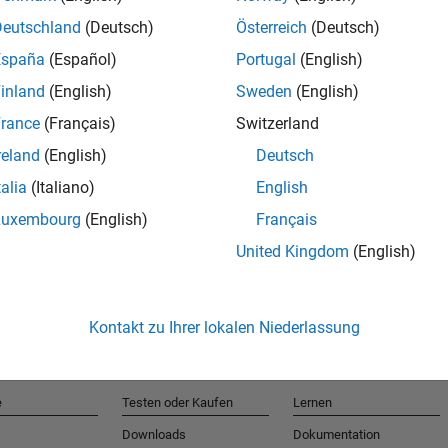
Deutschland
(Deutsch)
Österreich
(Deutsch)
España
(Español)
Portugal
(English)
T
inland
(English)
Sweden
(English)
rance
(Français)
Switzerland
Erhalten 
reland
(English)
Deutsch
talia
(Italiano)
English
Luxembourg
(English)
Français
United Kingdom
(English)
Kontakt zu Ihrer lokalen Niederlassung
e
Testen oder Kaufen
Lernen
Downloads
Dokumentation