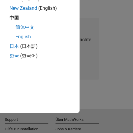
New Zealand
(English)
中国
alent Network beitreten
简体中文
English
Sie personalisierte Stellenangebote, Berichte
日本
(日本語)
und Unternehmensneuigkeiten.
한국
(한국어)
Melden Sie sich noch heute an
Support
Über MathWorks
Hilfe zur Installation
Jobs & Karriere