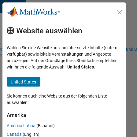
Weiter zum Inhalt
Karriere
bei
Website auswählen
MathWorks
Wählen Sie eine Website aus, um übersetzte Inhalte (sofern
riere – Übersicht
Stellensuche
Niederlassungen
Studierende und B
verfügbar) sowie lokale Veranstaltungen und Angebote
Umschaltung für Off-Canvas-Navigation
anzuzeigen. Auf der Grundlage Ihres Standorts empfehlen
Hauptinhalt
wir Ihnen die folgende Auswahl:
United States
.
FILTER:
Education Sales
United States
+
6
Inside Sales
Sales Operations
Sie können auch eine Website aus der folgenden Liste
auswählen:
Marketing Communications
Business Model Team
Amerika
Derzeit
gibt
Finance and Operations
América Latina
(Español)
es
Human Resources
keine
Canada
(English)