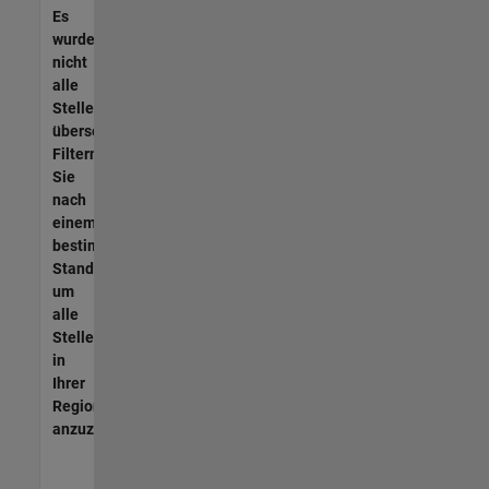
Es
wurden
nicht
alle
Stellen
übersetzt.
Filtern
Sie
nach
einem
bestimmten
Standort,
um
alle
Stellenangebote
in
Ihrer
Region
anzuzeigen.