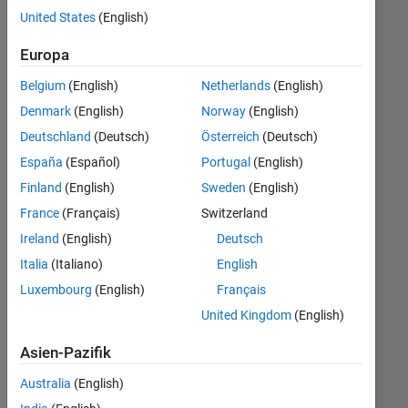
offenen
United States
(English)
Stellen,
die
Europa
Ihren
Suchkriterien
Belgium
(English)
Netherlands
(English)
entsprechen.
Denmark
(English)
Norway
(English)
Sie
Deutschland
(Deutsch)
Österreich
(Deutsch)
können
die
España
(Español)
Portugal
(English)
Suchkriterien
Finland
(English)
Sweden
(English)
weiter
France
(Français)
Switzerland
fassen
oder
Ireland
(English)
Deutsch
alle
Italia
(Italiano)
English
Stellenangebote
Luxembourg
(English)
Français
anzeigen
.
Wenn
United Kingdom
(English)
Sie
Asien-Pazifik
noch
immer
Australia
(English)
keine