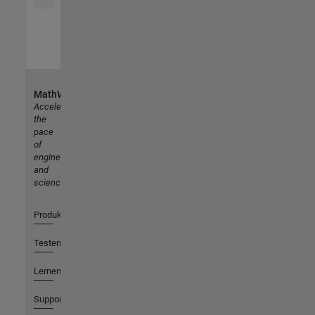
MathWorks
Accelerating
the
pace
of
engineering
and
science
Produkte
Testen oder Kaufen
Lernen
Support