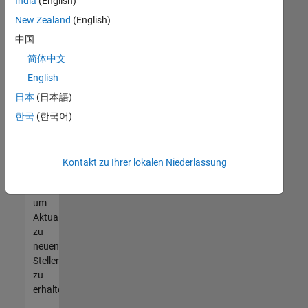
offenen
India
(English)
Stellen
New Zealand
(English)
finden
中国
können,
die
简体中文
Ihren
English
Qualifikationen
日本
(日本語)
entsprechen,
werden
한국
(한국어)
Sie
Mitglied
unseres
Kontakt zu Ihrer lokalen Niederlassung
Talent-
Netzwerks
,
um
Aktualisierungen
zu
neuen
Stellenangeboten
zu
erhalten.