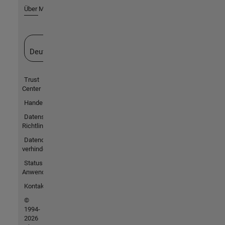
Über MathWorks
Website auswählen
Deutschland
Trust
Center
Handelsmarken
Datenschutz-
Richtlinien
Datendiebstahl
verhindern
Status von
Anwendungen
Kontakt
©
1994-
2026