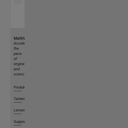
MathWorks
Accelerating
the
pace
of
engineering
and
science
Produkte
Testen oder Kaufen
Lernen
Support