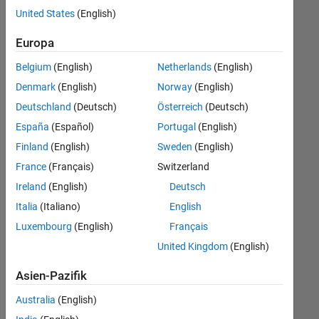
offenen
United States
(English)
Stellen,
die
Europa
Ihren
Suchkriterien
Belgium
(English)
Netherlands
(English)
entsprechen.
Denmark
(English)
Norway
(English)
Sie
Deutschland
(Deutsch)
Österreich
(Deutsch)
können
die
España
(Español)
Portugal
(English)
Suchkriterien
Finland
(English)
Sweden
(English)
weiter
France
(Français)
Switzerland
fassen
oder
Ireland
(English)
Deutsch
alle
Italia
(Italiano)
English
Stellenangebote
Luxembourg
(English)
Français
anzeigen
.
Wenn
United Kingdom
(English)
Sie
Asien-Pazifik
noch
immer
Australia
(English)
keine