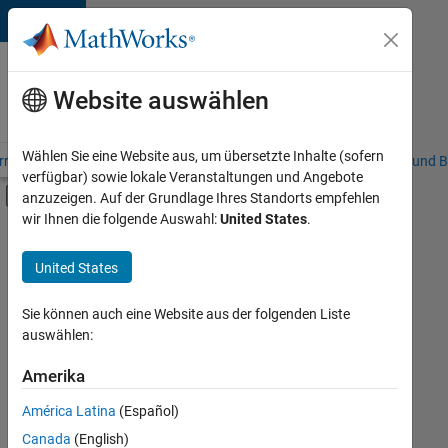
Weiter zum Inhalt
Karriere
bei
Website auswählen
MathWorks
Wählen Sie eine Website aus, um übersetzte Inhalte (sofern
riere – Übersicht
Stellensuche
Niederlassungen
Studierende und B
verfügbar) sowie lokale Veranstaltungen und Angebote
Umschaltung für Off-Canvas-Navigation
anzuzeigen. Auf der Grundlage Ihres Standorts empfehlen
Hauptinhalt
wir Ihnen die folgende Auswahl:
United States
.
FILTER:
Education Sales
United States
+
4
Sales Operations
Marketing Services
Sie können auch eine Website aus der folgenden Liste
auswählen:
Business Model Team
Büro- und Verwaltungsdienste
Amerika
Derzeit
gibt
América Latina
(Español)
es
keine
Canada
(English)