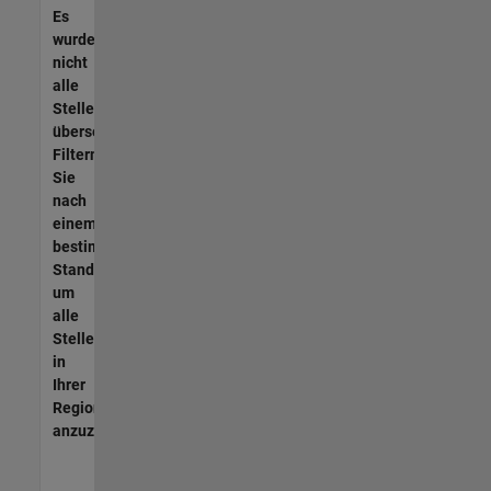
Es
wurden
nicht
alle
Stellen
übersetzt.
Filtern
Sie
nach
einem
bestimmten
Standort,
um
alle
Stellenangebote
in
Ihrer
Region
anzuzeigen.