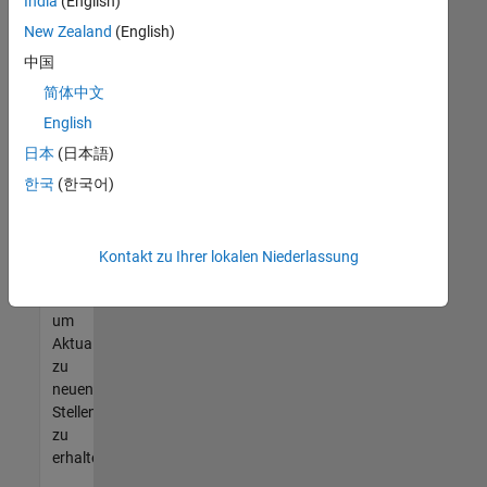
offenen
India
(English)
Stellen
New Zealand
(English)
finden
中国
können,
die
简体中文
Ihren
English
Qualifikationen
日本
(日本語)
entsprechen,
werden
한국
(한국어)
Sie
Mitglied
unseres
Kontakt zu Ihrer lokalen Niederlassung
Talent-
Netzwerks
,
um
Aktualisierungen
zu
neuen
Stellenangeboten
zu
erhalten.