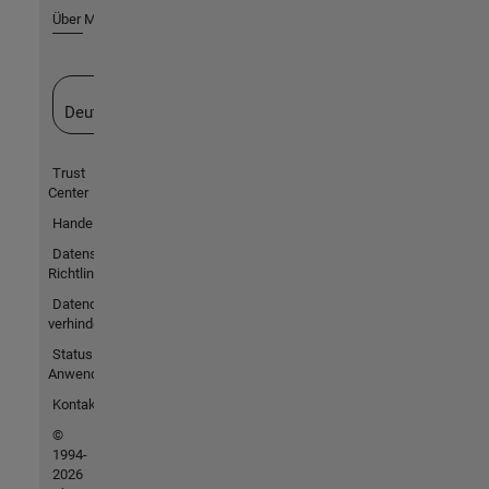
Über MathWorks
Website auswählen
Deutschland
Trust
Center
Handelsmarken
Datenschutz-
Richtlinien
Datendiebstahl
verhindern
Status von
Anwendungen
Kontakt
©
1994-
2026