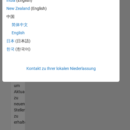
offenen
India
(English)
Stellen
New Zealand
(English)
finden
中国
können,
die
简体中文
Ihren
English
Qualifikationen
日本
(日本語)
entsprechen,
werden
한국
(한국어)
Sie
Mitglied
unseres
Kontakt zu Ihrer lokalen Niederlassung
Talent-
Netzwerks
,
um
Aktualisierungen
zu
neuen
Stellenangeboten
zu
erhalten.