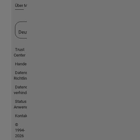
Über MathWorks
Website auswählen
Deutschland
Trust
Center
Handelsmarken
Datenschutz-
Richtlinien
Datendiebstahl
verhindern
Status von
Anwendungen
Kontakt
©
1994-
2026