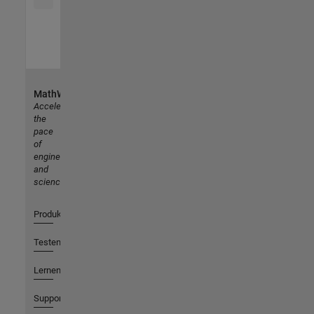
MathWorks
Accelerating
the
pace
of
engineering
and
science
Produkte
Testen oder Kaufen
Lernen
Support