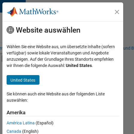
Weiter zum Inhalt
Karriere
bei
Website auswählen
MathWorks
Wählen Sie eine Website aus, um übersetzte Inhalte (sofern
riere – Übersicht
Stellensuche
Niederlassungen
Studierende und B
verfügbar) sowie lokale Veranstaltungen und Angebote
Umschaltung für Off-Canvas-Navigation
anzuzeigen. Auf der Grundlage Ihres Standorts empfehlen
Hauptinhalt
wir Ihnen die folgende Auswahl:
United States
.
FILTER:
Information Technology
United States
+
9
Commercial Sales
Customer Support
Sie können auch eine Website aus der folgenden Liste
auswählen:
Education Sales
Inside Sales
Amerika
Derzeit
gibt
Marketing Services
América Latina
(Español)
es
Business Model Team
keine
Canada
(English)