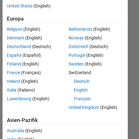
offenen
Finance and Operations
United States
(English)
Stellen,
die
Human Resources
Europa
Ihren
Legal
Suchkriterien
Belgium
(English)
Netherlands
(English)
entsprechen.
Denmark
(English)
Norway
(English)
Sie
Deutschland
(Deutsch)
Österreich
(Deutsch)
können
die
España
(Español)
Portugal
(English)
Suchkriterien
Finland
(English)
Sweden
(English)
weiter
France
(Français)
Switzerland
fassen
oder
Ireland
(English)
Deutsch
alle
Italia
(Italiano)
English
Stellenangebote
Luxembourg
(English)
Français
anzeigen
.
Wenn
United Kingdom
(English)
Sie
Asien-Pazifik
noch
immer
Australia
(English)
keine