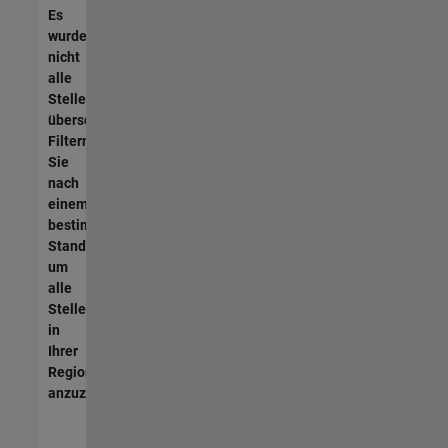
Es
wurden
nicht
alle
Stellen
übersetzt.
Filtern
Sie
nach
einem
bestimmten
Standort,
um
alle
Stellenangebote
in
Ihrer
Region
anzuzeigen.