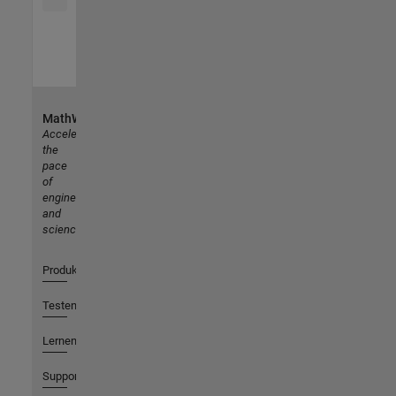
MathWorks
Accelerating
the
pace
of
engineering
and
science
Produkte
Testen oder Kaufen
Lernen
Support