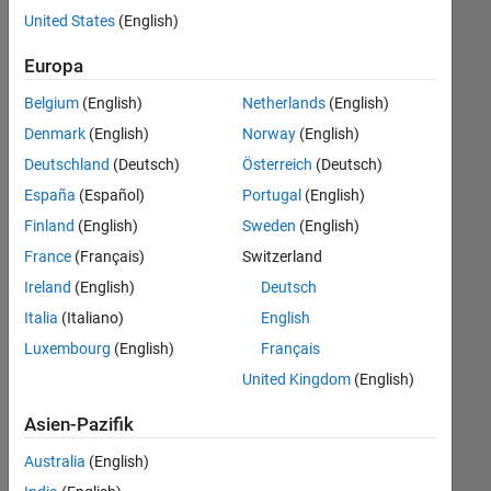
offenen
Business Model Team
United States
(English)
Stellen,
die
Finance and Operations
Europa
Ihren
Human Resources
Suchkriterien
Belgium
(English)
Netherlands
(English)
entsprechen.
Denmark
(English)
Norway
(English)
Sie
Deutschland
(Deutsch)
Österreich
(Deutsch)
können
die
España
(Español)
Portugal
(English)
Suchkriterien
Finland
(English)
Sweden
(English)
weiter
France
(Français)
Switzerland
fassen
oder
Ireland
(English)
Deutsch
alle
Italia
(Italiano)
English
Stellenangebote
Luxembourg
(English)
Français
anzeigen
.
Wenn
United Kingdom
(English)
Sie
Asien-Pazifik
noch
immer
Australia
(English)
keine