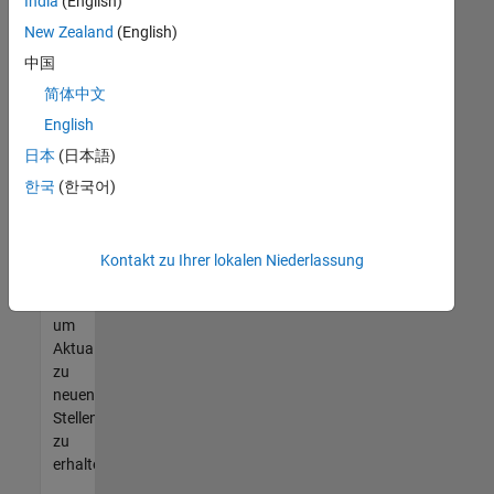
offenen
India
(English)
Stellen
New Zealand
(English)
finden
中国
können,
die
简体中文
Ihren
English
Qualifikationen
日本
(日本語)
entsprechen,
werden
한국
(한국어)
Sie
Mitglied
unseres
Kontakt zu Ihrer lokalen Niederlassung
Talent-
Netzwerks
,
um
Aktualisierungen
zu
neuen
Stellenangeboten
zu
erhalten.