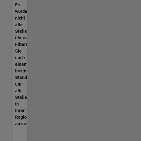
Es
wurden
nicht
alle
Stellen
übersetzt.
Filtern
Sie
nach
einem
bestimmten
Standort,
um
alle
Stellenangebote
in
Ihrer
Region
anzuzeigen.