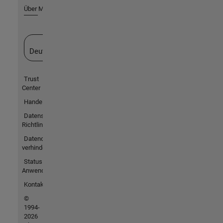
Über MathWorks
Website auswählen
Deutschland
Trust
Center
Handelsmarken
Datenschutz-
Richtlinien
Datendiebstahl
verhindern
Status von
Anwendungen
Kontakt
©
1994-
2026