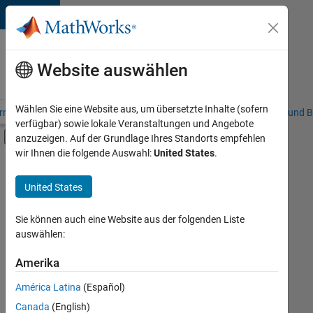
Weiter zum Inhalt
Karriere
bei
Website auswählen
MathWorks
Wählen Sie eine Website aus, um übersetzte Inhalte (sofern
riere – Übersicht
Stellensuche
Niederlassungen
Studierende und B
verfügbar) sowie lokale Veranstaltungen und Angebote
Umschaltung für Off-Canvas-Navigation
anzuzeigen. Auf der Grundlage Ihres Standorts empfehlen
Hauptinhalt
wir Ihnen die folgende Auswahl:
United States
.
FILTER:
Information Technology
United States
+
9
Commercial Sales
Customer Support
Sie können auch eine Website aus der folgenden Liste
auswählen:
Education Sales
Inside Sales
Amerika
Derzeit
gibt
Sales Operations
América Latina
(Español)
es
Marketing Services
keine
Canada
(English)