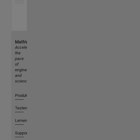
MathWorks
Accelerating
the
pace
of
engineering
and
science
Produkte
Testen oder Kaufen
Lernen
Support