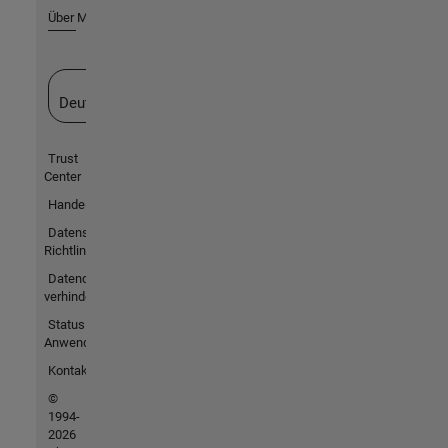
Über MathWorks
Website auswählen
Deutschland
Trust
Center
Handelsmarken
Datenschutz-
Richtlinien
Datendiebstahl
verhindern
Status von
Anwendungen
Kontakt
©
1994-
2026