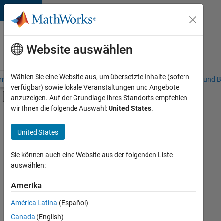
Weiter zum Inhalt
Karriere
bei
Website auswählen
MathWorks
Wählen Sie eine Website aus, um übersetzte Inhalte (sofern
riere – Übersicht
Stellensuche
Niederlassungen
Studierende und B
verfügbar) sowie lokale Veranstaltungen und Angebote
Umschaltung für Off-Canvas-Navigation
anzuzeigen. Auf der Grundlage Ihres Standorts empfehlen
Hauptinhalt
wir Ihnen die folgende Auswahl:
United States
.
FILTER:
Information Technology
United States
+
8
Commercial Sales
Customer Support
Sie können auch eine Website aus der folgenden Liste
auswählen:
Education Sales
Inside Sales
Amerika
Derzeit
gibt
Sales Operations
América Latina
(Español)
es
Marketing Services
keine
Canada
(English)