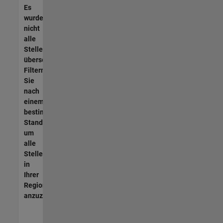
Es
wurden
nicht
alle
Stellen
übersetzt.
Filtern
Sie
nach
einem
bestimmten
Standort,
um
alle
Stellenangebote
in
Ihrer
Region
anzuzeigen.