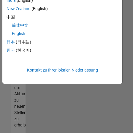
offenen
India
(English)
Stellen
New Zealand
(English)
finden
中国
können,
die
简体中文
Ihren
English
Qualifikationen
日本
(日本語)
entsprechen,
werden
한국
(한국어)
Sie
Mitglied
unseres
Kontakt zu Ihrer lokalen Niederlassung
Talent-
Netzwerks
,
um
Aktualisierungen
zu
neuen
Stellenangeboten
zu
erhalten.