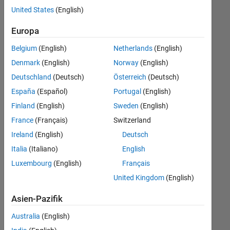
offenen
Business Model Team
United States
(English)
Stellen,
die
Finance and Operations
Europa
Ihren
Suchkriterien
Belgium
(English)
Netherlands
(English)
entsprechen.
Denmark
(English)
Norway
(English)
Sie
Deutschland
(Deutsch)
Österreich
(Deutsch)
können
die
España
(Español)
Portugal
(English)
Suchkriterien
Finland
(English)
Sweden
(English)
weiter
France
(Français)
Switzerland
fassen
oder
Ireland
(English)
Deutsch
alle
Italia
(Italiano)
English
Stellenangebote
Luxembourg
(English)
Français
anzeigen
.
Wenn
United Kingdom
(English)
Sie
Asien-Pazifik
noch
immer
Australia
(English)
keine