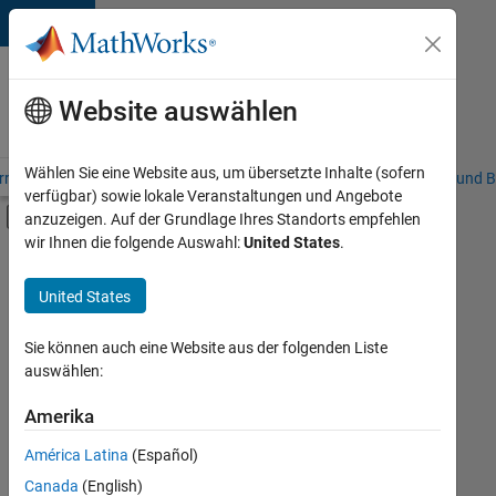
Weiter zum Inhalt
Karriere
bei
Website auswählen
MathWorks
Wählen Sie eine Website aus, um übersetzte Inhalte (sofern
riere – Übersicht
Stellensuche
Niederlassungen
Studierende und B
verfügbar) sowie lokale Veranstaltungen und Angebote
Umschaltung für Off-Canvas-Navigation
anzuzeigen. Auf der Grundlage Ihres Standorts empfehlen
Hauptinhalt
wir Ihnen die folgende Auswahl:
United States
.
FILTER:
Information Technology
United States
+
4
Customer Support
Sales Operations
Sie können auch eine Website aus der folgenden Liste
auswählen:
Marketing Services
Finance and Operations
Amerika
Derzeit
gibt
América Latina
(Español)
es
keine
Canada
(English)