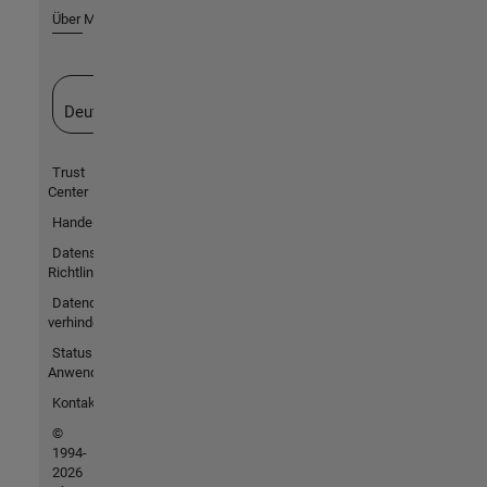
Über MathWorks
Website auswählen
Deutschland
Trust
Center
Handelsmarken
Datenschutz-
Richtlinien
Datendiebstahl
verhindern
Status von
Anwendungen
Kontakt
©
1994-
2026