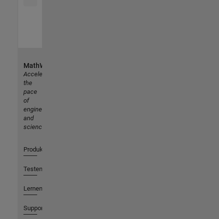
MathWorks
Accelerating
the
pace
of
engineering
and
science
Produkte
Testen oder Kaufen
Lernen
Support