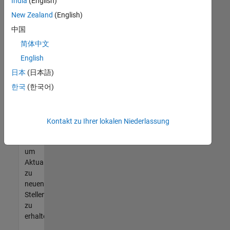
offenen
India
(English)
Stellen
New Zealand
(English)
finden
中国
können,
die
简体中文
Ihren
English
Qualifikationen
日本
(日本語)
entsprechen,
werden
한국
(한국어)
Sie
Mitglied
unseres
Kontakt zu Ihrer lokalen Niederlassung
Talent-
Netzwerks
,
um
Aktualisierungen
zu
neuen
Stellenangeboten
zu
erhalten.