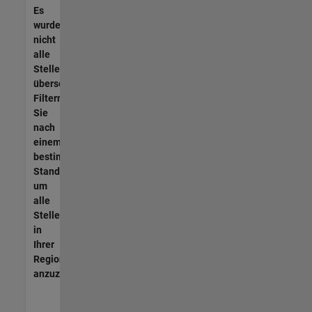
Es
wurden
nicht
alle
Stellen
übersetzt.
Filtern
Sie
nach
einem
bestimmten
Standort,
um
alle
Stellenangebote
in
Ihrer
Region
anzuzeigen.