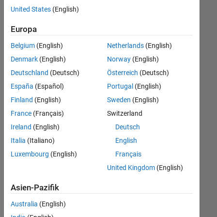
offenen
United States
(English)
Stellen,
die
Europa
Ihren
Suchkriterien
Belgium
(English)
Netherlands
(English)
entsprechen.
Denmark
(English)
Norway
(English)
Sie
Deutschland
(Deutsch)
Österreich
(Deutsch)
können
die
España
(Español)
Portugal
(English)
Suchkriterien
Finland
(English)
Sweden
(English)
weiter
France
(Français)
Switzerland
fassen
oder
Ireland
(English)
Deutsch
alle
Italia
(Italiano)
English
Stellenangebote
Luxembourg
(English)
Français
anzeigen
.
Wenn
United Kingdom
(English)
Sie
Asien-Pazifik
noch
immer
Australia
(English)
keine