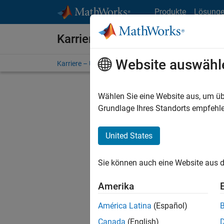
Weiter zum Inhalt
Produkte
Lösung
Karriere bei MathWorks
Website auswähl
Karriere – Übersicht
Stellensuche
Niederlassunge
Wählen Sie eine Website aus, um üb
Grundlage Ihres Standorts empfehle
United States
Derzeit
Sie könn
Sie können auch eine Website aus d
Stellen f
Aktualis
Amerika
Es wurde
América Latina
(Español)
Region a
Canada
(English)