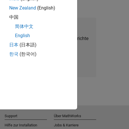
New Zealand
(English)
中国
alent Network beitreten
简体中文
English
Sie personalisierte Stellenangebote, Berichte
日本
(日本語)
und Unternehmensneuigkeiten.
한국
(한국어)
Melden Sie sich noch heute an
Support
Über MathWorks
Hilfe zur Installation
Jobs & Karriere