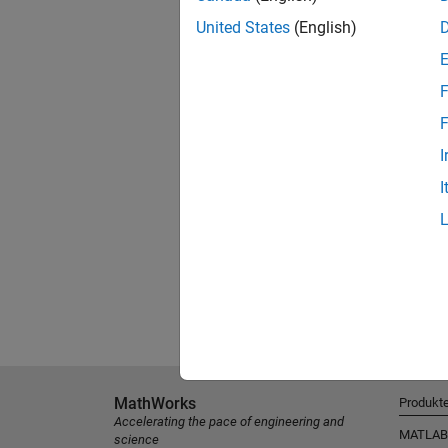
United States
(English)
F
F
I
I
MathWorks
Produkt
Accelerating the pace of engineering and
MATLAB
science