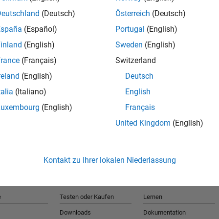
Deutschland
(Deutsch)
Österreich
(Deutsch)
España
(Español)
Portugal
(English)
T
inland
(English)
Sweden
(English)
rance
(Français)
Switzerland
Erhalten 
reland
(English)
Deutsch
talia
(Italiano)
English
Luxembourg
(English)
Français
United Kingdom
(English)
Kontakt zu Ihrer lokalen Niederlassung
e
Testen oder Kaufen
Lernen
Downloads
Dokumentation