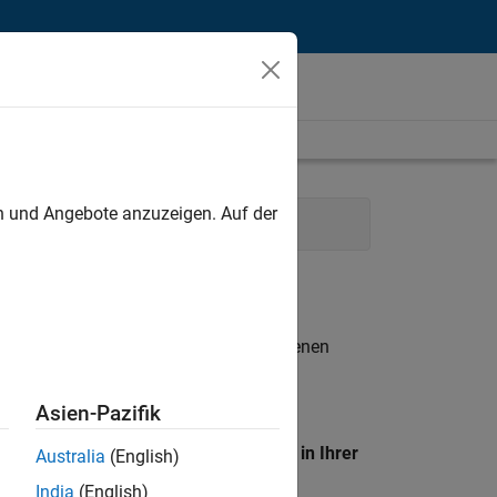
unt
en und Angebote anzuzeigen. Auf der
nications
Marketing Services
n entsprechen.
eigen
. Wenn Sie noch immer keine offenen
 Mitglied unseres
Talent-Netzwerks
, um
Asien-Pazifik
en Standort, um alle Stellenangebote in Ihrer
Australia
(English)
India
(English)