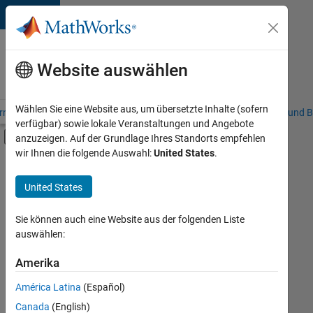
Weiter zum Inhalt
Karriere
bei
Website auswählen
MathWorks
Wählen Sie eine Website aus, um übersetzte Inhalte (sofern
riere – Übersicht
Stellensuche
Niederlassungen
Studierende und B
verfügbar) sowie lokale Veranstaltungen und Angebote
Umschaltung für Off-Canvas-Navigation
anzuzeigen. Auf der Grundlage Ihres Standorts empfehlen
Hauptinhalt
wir Ihnen die folgende Auswahl:
United States
.
FILTER:
Customer Support
United States
+
1
Marketing Communications
Sie können auch eine Website aus der folgenden Liste
auswählen:
Amerika
Derzeit
gibt
América Latina
(Español)
es
keine
Canada
(English)