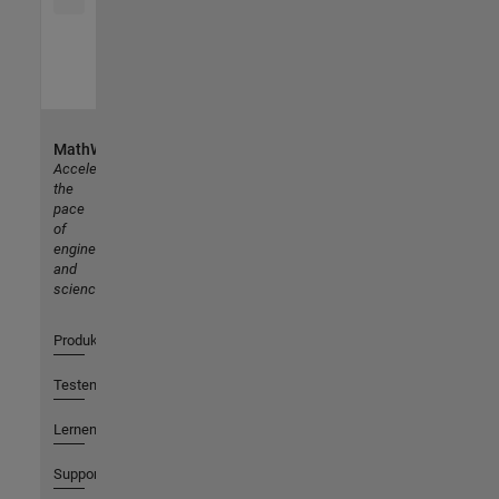
MathWorks
Accelerating
the
pace
of
engineering
and
science
Produkte
Testen oder Kaufen
Lernen
Support