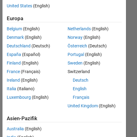
offenen
United States
(English)
Stellen,
die
Europa
Ihren
Suchkriterien
Belgium
(English)
Netherlands
(English)
entsprechen.
Denmark
(English)
Norway
(English)
Sie
Deutschland
(Deutsch)
Österreich
(Deutsch)
können
die
España
(Español)
Portugal
(English)
Suchkriterien
Finland
(English)
Sweden
(English)
weiter
France
(Français)
Switzerland
fassen
oder
Ireland
(English)
Deutsch
alle
Italia
(Italiano)
English
Stellenangebote
Luxembourg
(English)
Français
anzeigen
.
Wenn
United Kingdom
(English)
Sie
Asien-Pazifik
noch
immer
Australia
(English)
keine