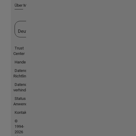
Über MathWorks
Website auswählen
Deutschland
Trust
Center
Handelsmarken
Datenschutz-
Richtlinien
Datendiebstahl
verhindern
Status von
Anwendungen
Kontakt
©
1994-
2026