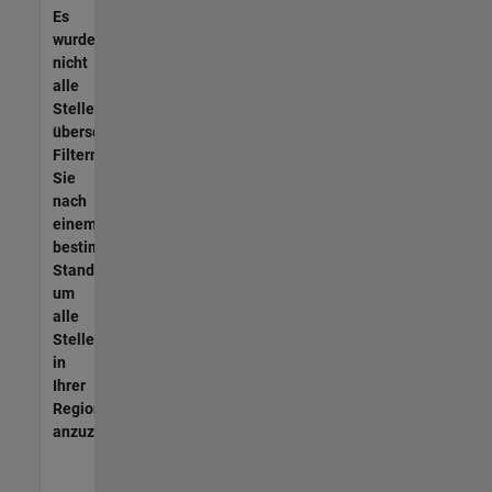
Es
wurden
nicht
alle
Stellen
übersetzt.
Filtern
Sie
nach
einem
bestimmten
Standort,
um
alle
Stellenangebote
in
Ihrer
Region
anzuzeigen.