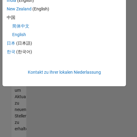
offenen
India
(English)
Stellen
New Zealand
(English)
finden
中国
können,
die
简体中文
Ihren
English
Qualifikationen
日本
(日本語)
entsprechen,
werden
한국
(한국어)
Sie
Mitglied
unseres
Kontakt zu Ihrer lokalen Niederlassung
Talent-
Netzwerks
,
um
Aktualisierungen
zu
neuen
Stellenangeboten
zu
erhalten.