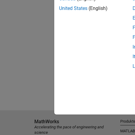
United States
(English)
F
F
I
I
MathWorks
Produkt
Accelerating the pace of engineering and
MATLAB
science