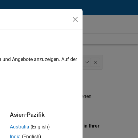
unt
en und Angebote anzuzeigen. Auf der
ide Sales
Human Resources
+
1
n entsprechen.
eigen
. Wenn Sie noch immer keine offenen
 Mitglied unseres
Talent-Netzwerks
, um
Asien-Pazifik
en Standort, um alle Stellenangebote in Ihrer
Australia
(English)
India
(English)