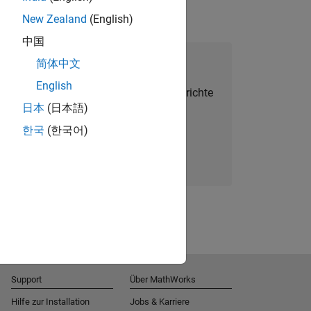
New Zealand
(English)
中国
alent Network beitreten
简体中文
English
Sie personalisierte Stellenangebote, Berichte
日本
(日本語)
und Unternehmensneuigkeiten.
한국
(한국어)
Melden Sie sich noch heute an
Support
Über MathWorks
Hilfe zur Installation
Jobs & Karriere