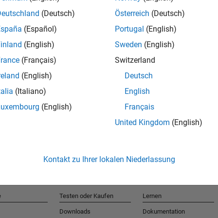
Deutschland
(Deutsch)
Österreich
(Deutsch)
España
(Español)
Portugal
(English)
T
inland
(English)
Sweden
(English)
rance
(Français)
Switzerland
Erhalten 
reland
(English)
Deutsch
talia
(Italiano)
English
Luxembourg
(English)
Français
United Kingdom
(English)
Kontakt zu Ihrer lokalen Niederlassung
e
Testen oder Kaufen
Lernen
Downloads
Dokumentation