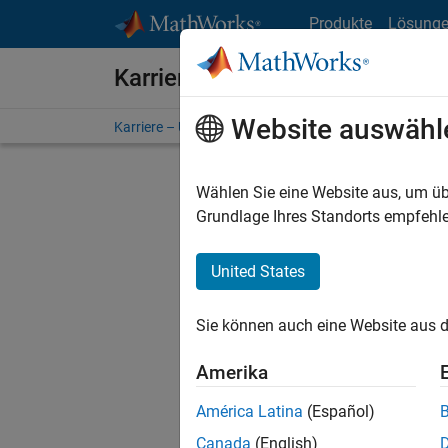
Weiter zum Inhalt
Produkte
Lösung
Karriere bei MathWorks
Website auswähl
Karriere – Übersicht
Stellensuche
Niederlassunge
Wählen Sie eine Website aus, um üb
FILTER:
Grundlage Ihres Standorts empfehle
United States
Derzeit
Sie könn
Sie können auch eine Website aus d
Stellen f
Aktualis
Amerika
Es wurde
América Latina
(Español)
Region a
Canada
(English)