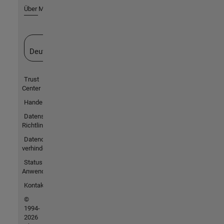
Über MathWorks
Website auswählen
Deutschland
Trust
Center
Handelsmarken
Datenschutz-
Richtlinien
Datendiebstahl
verhindern
Status von
Anwendungen
Kontakt
©
1994-
2026