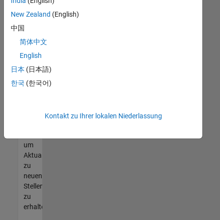
offenen
India
(English)
Stellen
New Zealand
(English)
finden
中国
können,
die
简体中文
Ihren
English
Qualifikationen
日本
(日本語)
entsprechen,
werden
한국
(한국어)
Sie
Mitglied
unseres
Kontakt zu Ihrer lokalen Niederlassung
Talent-
Netzwerks
,
um
Aktualisierungen
zu
neuen
Stellenangeboten
zu
erhalten.