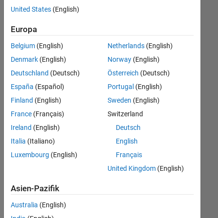
offenen
United States
(English)
Stellen,
die
Europa
Ihren
Suchkriterien
Belgium
(English)
Netherlands
(English)
entsprechen.
Denmark
(English)
Norway
(English)
Sie
Deutschland
(Deutsch)
Österreich
(Deutsch)
können
die
España
(Español)
Portugal
(English)
Suchkriterien
Finland
(English)
Sweden
(English)
weiter
France
(Français)
Switzerland
fassen
oder
Ireland
(English)
Deutsch
alle
Italia
(Italiano)
English
Stellenangebote
Luxembourg
(English)
Français
anzeigen
.
Wenn
United Kingdom
(English)
Sie
Asien-Pazifik
noch
immer
Australia
(English)
keine