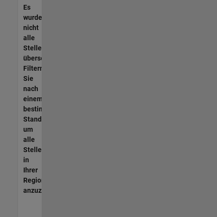
Es
wurden
nicht
alle
Stellen
übersetzt.
Filtern
Sie
nach
einem
bestimmten
Standort,
um
alle
Stellenangebote
in
Ihrer
Region
anzuzeigen.