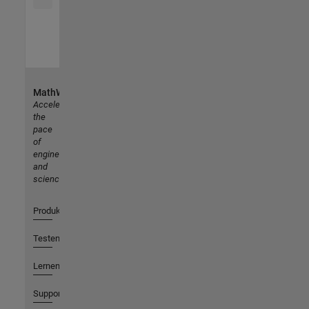
MathWorks
Accelerating
the
pace
of
engineering
and
science
Produkte
Testen oder Kaufen
Lernen
Support