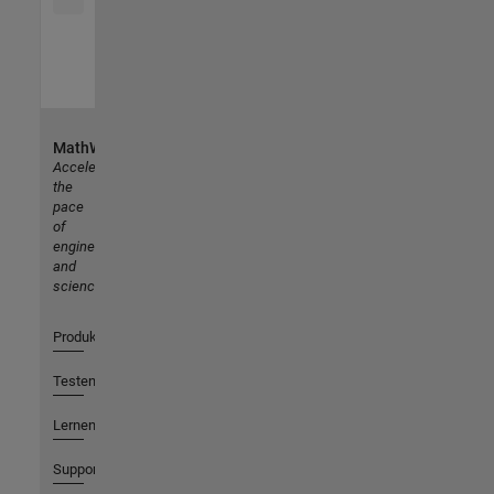
MathWorks
Accelerating
the
pace
of
engineering
and
science
Produkte
Testen oder Kaufen
Lernen
Support