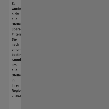
Es
wurden
nicht
alle
Stellen
übersetzt.
Filtern
Sie
nach
einem
bestimmten
Standort,
um
alle
Stellenangebote
in
Ihrer
Region
anzuzeigen.