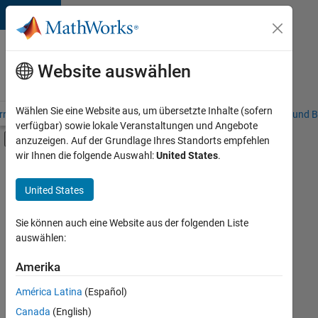
Weiter zum Inhalt
Karriere
bei
Website auswählen
MathWorks
Wählen Sie eine Website aus, um übersetzte Inhalte (sofern
riere – Übersicht
Stellensuche
Niederlassungen
Studierende und B
verfügbar) sowie lokale Veranstaltungen und Angebote
Umschaltung für Off-Canvas-Navigation
anzuzeigen. Auf der Grundlage Ihres Standorts empfehlen
Hauptinhalt
wir Ihnen die folgende Auswahl:
United States
.
FILTER:
Information Technology
United States
+
5
Customer Support
Education Sales
Sie können auch eine Website aus der folgenden Liste
auswählen:
Sales Operations
Finance and Operations
Amerika
Derzeit
gibt
Human Resources
América Latina
(Español)
es
keine
Canada
(English)