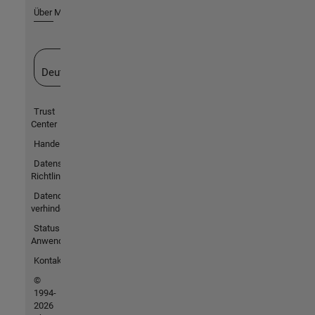
Über MathWorks
Website auswählen
Deutschland
Trust
Center
Handelsmarken
Datenschutz-
Richtlinien
Datendiebstahl
verhindern
Status von
Anwendungen
Kontakt
©
1994-
2026