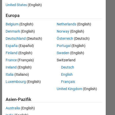
offenen
United States
(English)
Stellen,
die
Europa
Ihren
Suchkriterien
Belgium
(English)
Netherlands
(English)
entsprechen.
Denmark
(English)
Norway
(English)
Sie
Deutschland
(Deutsch)
Österreich
(Deutsch)
können
die
España
(Español)
Portugal
(English)
Suchkriterien
Finland
(English)
Sweden
(English)
weiter
France
(Français)
Switzerland
fassen
oder
Ireland
(English)
Deutsch
alle
Italia
(Italiano)
English
Stellenangebote
Luxembourg
(English)
Français
anzeigen
.
Wenn
United Kingdom
(English)
Sie
Asien-Pazifik
noch
immer
Australia
(English)
keine