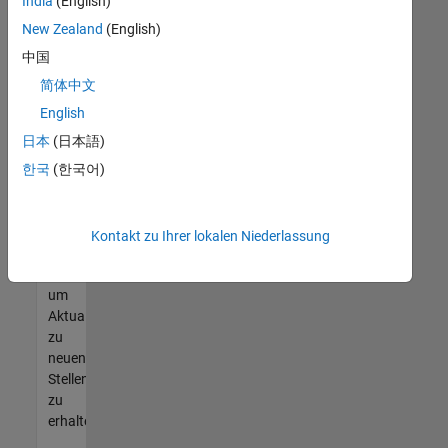
offenen
India
(English)
Stellen
New Zealand
(English)
finden
中国
können,
die
简体中文
Ihren
English
Qualifikationen
日本
(日本語)
entsprechen,
werden
한국
(한국어)
Sie
Mitglied
unseres
Kontakt zu Ihrer lokalen Niederlassung
Talent-
Netzwerks
,
um
Aktualisierungen
zu
neuen
Stellenangeboten
zu
erhalten.