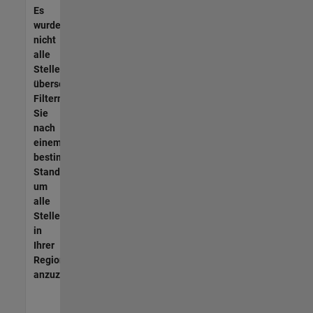
Es
wurden
nicht
alle
Stellen
übersetzt.
Filtern
Sie
nach
einem
bestimmten
Standort,
um
alle
Stellenangebote
in
Ihrer
Region
anzuzeigen.