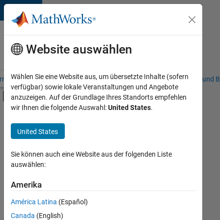
Weiter zum Inhalt
Karriere
bei
Website auswählen
MathWorks
Wählen Sie eine Website aus, um übersetzte Inhalte (sofern
riere – Übersicht
Stellensuche
Niederlassungen
Studierende und B
verfügbar) sowie lokale Veranstaltungen und Angebote
Umschaltung für Off-Canvas-Navigation
anzuzeigen. Auf der Grundlage Ihres Standorts empfehlen
Hauptinhalt
wir Ihnen die folgende Auswahl:
United States
.
FILTER:
Education Sales
United States
+
4
Sales Operations
Finance and Operations
Sie können auch eine Website aus der folgenden Liste
auswählen:
Human Resources
Legal
Amerika
Derzeit
gibt
América Latina
(Español)
es
keine
Canada
(English)