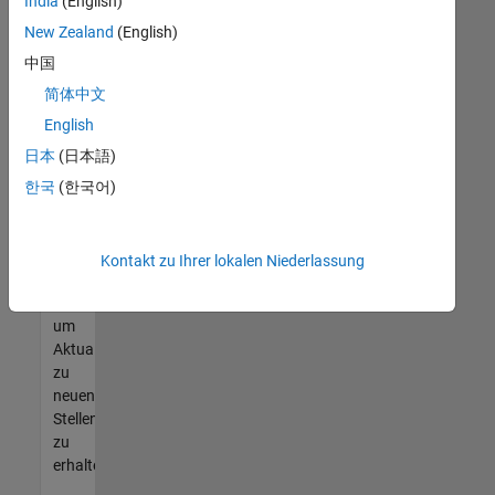
offenen
India
(English)
Stellen
New Zealand
(English)
finden
中国
können,
die
简体中文
Ihren
English
Qualifikationen
日本
(日本語)
entsprechen,
werden
한국
(한국어)
Sie
Mitglied
unseres
Kontakt zu Ihrer lokalen Niederlassung
Talent-
Netzwerks
,
um
Aktualisierungen
zu
neuen
Stellenangeboten
zu
erhalten.