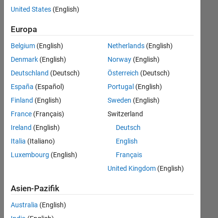
offenen
United States
(English)
Stellen,
die
Europa
Ihren
Suchkriterien
Belgium
(English)
Netherlands
(English)
entsprechen.
Denmark
(English)
Norway
(English)
Sie
Deutschland
(Deutsch)
Österreich
(Deutsch)
können
die
España
(Español)
Portugal
(English)
Suchkriterien
Finland
(English)
Sweden
(English)
weiter
France
(Français)
Switzerland
fassen
oder
Ireland
(English)
Deutsch
alle
Italia
(Italiano)
English
Stellenangebote
Luxembourg
(English)
Français
anzeigen
.
Wenn
United Kingdom
(English)
Sie
Asien-Pazifik
noch
immer
Australia
(English)
keine