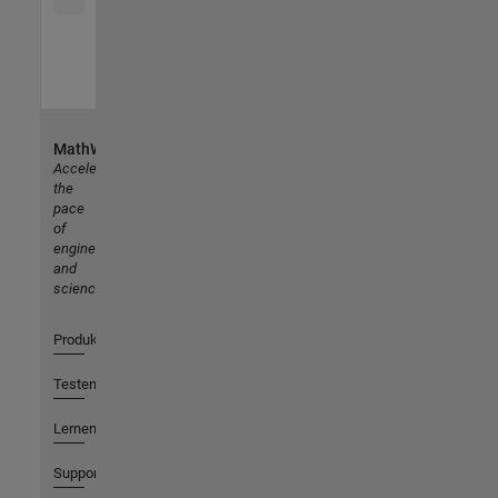
MathWorks
Accelerating
the
pace
of
engineering
and
science
Produkte
Testen oder Kaufen
Lernen
Support