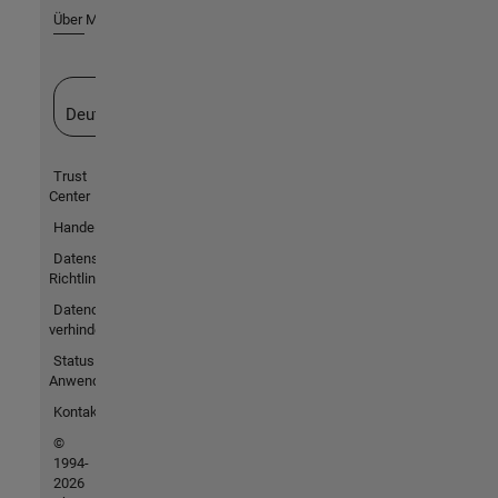
Über MathWorks
Website auswählen
Deutschland
Trust
Center
Handelsmarken
Datenschutz-
Richtlinien
Datendiebstahl
verhindern
Status von
Anwendungen
Kontakt
©
1994-
2026