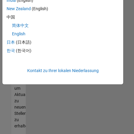
offenen
India
(English)
Stellen
New Zealand
(English)
finden
中国
können,
die
简体中文
Ihren
English
Qualifikationen
日本
(日本語)
entsprechen,
werden
한국
(한국어)
Sie
Mitglied
unseres
Kontakt zu Ihrer lokalen Niederlassung
Talent-
Netzwerks
,
um
Aktualisierungen
zu
neuen
Stellenangeboten
zu
erhalten.