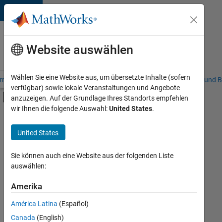
Weiter zum Inhalt
Karriere
bei
Website auswählen
MathWorks
Wählen Sie eine Website aus, um übersetzte Inhalte (sofern
riere – Übersicht
Stellensuche
Niederlassungen
Studierende und B
verfügbar) sowie lokale Veranstaltungen und Angebote
Umschaltung für Off-Canvas-Navigation
anzuzeigen. Auf der Grundlage Ihres Standorts empfehlen
Hauptinhalt
wir Ihnen die folgende Auswahl:
United States
.
FILTER:
Information Technology
United States
+
5
Education Sales
Inside Sales
Sie können auch eine Website aus der folgenden Liste
auswählen:
Sales Operations
Marketing Services
Amerika
Derzeit
gibt
Büro- und Verwaltungsdienste
América Latina
(Español)
es
keine
Canada
(English)