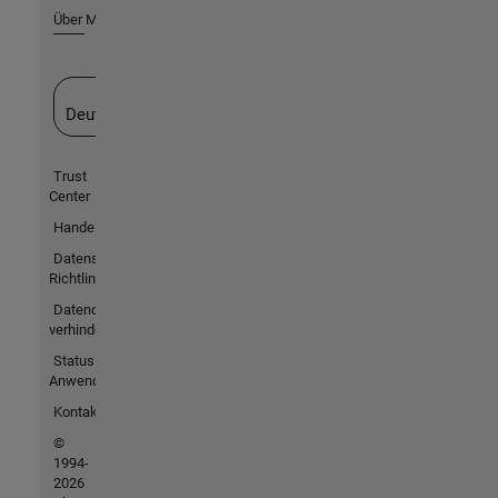
Über MathWorks
Website auswählen
Deutschland
Trust
Center
Handelsmarken
Datenschutz-
Richtlinien
Datendiebstahl
verhindern
Status von
Anwendungen
Kontakt
©
1994-
2026