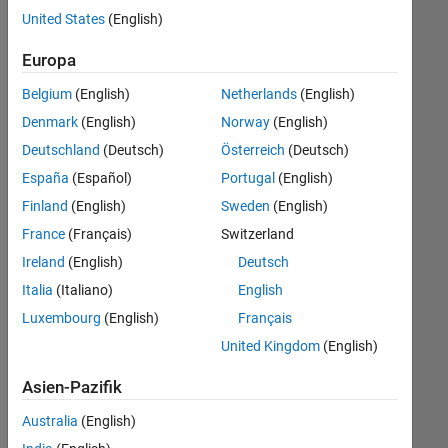
offenen
United States
(English)
Stellen,
die
Europa
Ihren
Suchkriterien
Belgium
(English)
Netherlands
(English)
entsprechen.
Denmark
(English)
Norway
(English)
Sie
Deutschland
(Deutsch)
Österreich
(Deutsch)
können
die
España
(Español)
Portugal
(English)
Suchkriterien
Finland
(English)
Sweden
(English)
weiter
France
(Français)
Switzerland
fassen
oder
Ireland
(English)
Deutsch
alle
Italia
(Italiano)
English
Stellenangebote
Luxembourg
(English)
Français
anzeigen
.
Wenn
United Kingdom
(English)
Sie
Asien-Pazifik
noch
immer
Australia
(English)
keine