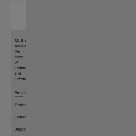
MathWorks
Accelerating
the
pace
of
engineering
and
science
Produkte
Testen oder Kaufen
Lernen
Support