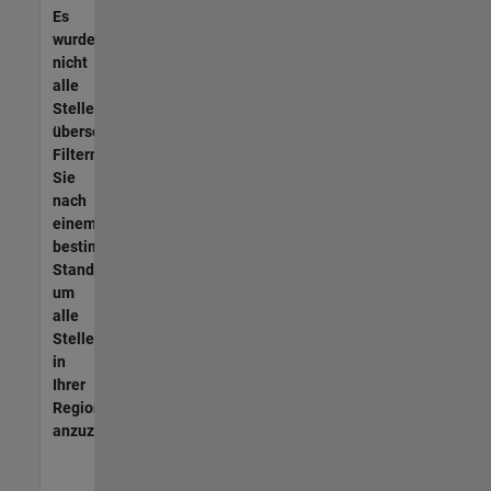
Es
wurden
nicht
alle
Stellen
übersetzt.
Filtern
Sie
nach
einem
bestimmten
Standort,
um
alle
Stellenangebote
in
Ihrer
Region
anzuzeigen.