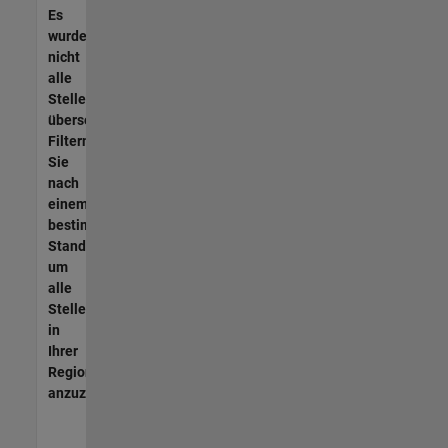
Es
wurden
nicht
alle
Stellen
übersetzt.
Filtern
Sie
nach
einem
bestimmten
Standort,
um
alle
Stellenangebote
in
Ihrer
Region
anzuzeigen.