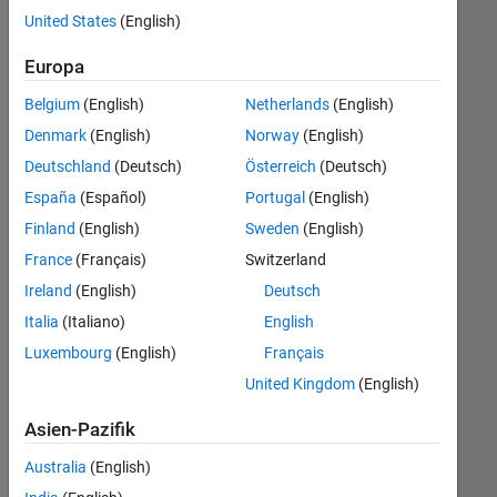
offenen
United States
(English)
Stellen,
die
Europa
Ihren
Suchkriterien
Belgium
(English)
Netherlands
(English)
entsprechen.
Denmark
(English)
Norway
(English)
Sie
Deutschland
(Deutsch)
Österreich
(Deutsch)
können
die
España
(Español)
Portugal
(English)
Suchkriterien
Finland
(English)
Sweden
(English)
weiter
France
(Français)
Switzerland
fassen
oder
Ireland
(English)
Deutsch
alle
Italia
(Italiano)
English
Stellenangebote
Luxembourg
(English)
Français
anzeigen
.
Wenn
United Kingdom
(English)
Sie
Asien-Pazifik
noch
immer
Australia
(English)
keine