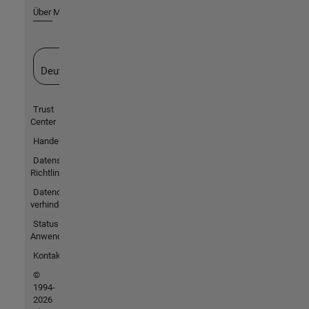
Über MathWorks
Website auswählen
Deutschland
Trust
Center
Handelsmarken
Datenschutz-
Richtlinien
Datendiebstahl
verhindern
Status von
Anwendungen
Kontakt
©
1994-
2026