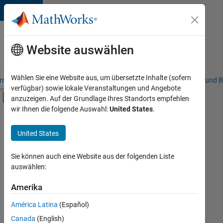
Weiter zum Inhalt
Karriere
bei
Website auswählen
MathWorks
Wählen Sie eine Website aus, um übersetzte Inhalte (sofern
riere – Übersicht
Stellensuche
Niederlassungen
Studierende und B
verfügbar) sowie lokale Veranstaltungen und Angebote
Umschaltung für Off-Canvas-Navigation
anzuzeigen. Auf der Grundlage Ihres Standorts empfehlen
Hauptinhalt
wir Ihnen die folgende Auswahl:
United States
.
FILTER:
Commercial Sales
United States
+
3
Marketing Services
Human Resources
Sie können auch eine Website aus der folgenden Liste
auswählen:
Büro- und Verwaltungsdienste
Amerika
Derzeit
gibt
América Latina
(Español)
es
keine
Canada
(English)