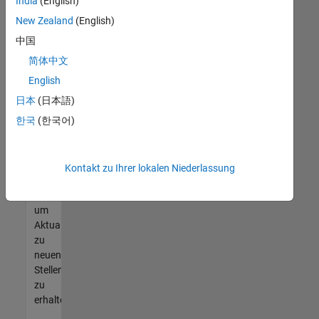
offenen
India
(English)
Stellen
New Zealand
(English)
finden
中国
können,
die
简体中文
Ihren
English
Qualifikationen
日本
(日本語)
entsprechen,
werden
한국
(한국어)
Sie
Mitglied
unseres
Kontakt zu Ihrer lokalen Niederlassung
Talent-
Netzwerks
,
um
Aktualisierungen
zu
neuen
Stellenangeboten
zu
erhalten.