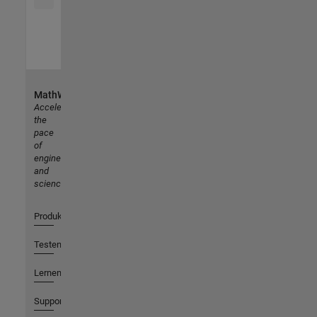
MathWorks
Accelerating
the
pace
of
engineering
and
science
Produkte
Testen oder Kaufen
Lernen
Support