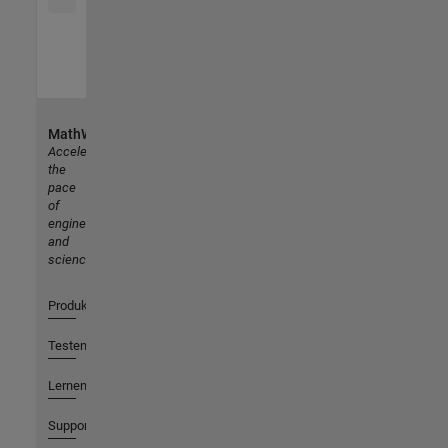
MathWorks
Accelerating
the
pace
of
engineering
and
science
Produkte
Testen oder Kaufen
Lernen
Support