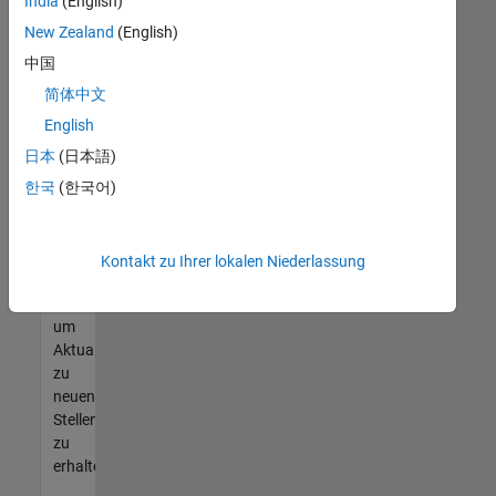
offenen
India
(English)
Stellen
New Zealand
(English)
finden
中国
können,
die
简体中文
Ihren
English
Qualifikationen
日本
(日本語)
entsprechen,
werden
한국
(한국어)
Sie
Mitglied
unseres
Kontakt zu Ihrer lokalen Niederlassung
Talent-
Netzwerks
,
um
Aktualisierungen
zu
neuen
Stellenangeboten
zu
erhalten.