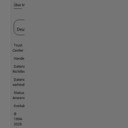
Über MathWorks
Website auswählen
Deutschland
Trust
Center
Handelsmarken
Datenschutz-
Richtlinien
Datendiebstahl
verhindern
Status von
Anwendungen
Kontakt
©
1994-
2026