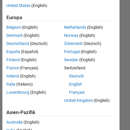
offenen
United States
(English)
Stellen,
die
Europa
Ihren
Suchkriterien
Belgium
(English)
Netherlands
(English)
entsprechen.
Denmark
(English)
Norway
(English)
Sie
Deutschland
(Deutsch)
Österreich
(Deutsch)
können
die
España
(Español)
Portugal
(English)
Suchkriterien
Finland
(English)
Sweden
(English)
weiter
France
(Français)
Switzerland
fassen
oder
Ireland
(English)
Deutsch
alle
Italia
(Italiano)
English
Stellenangebote
Luxembourg
(English)
Français
anzeigen
.
Wenn
United Kingdom
(English)
Sie
Asien-Pazifik
noch
immer
Australia
(English)
keine