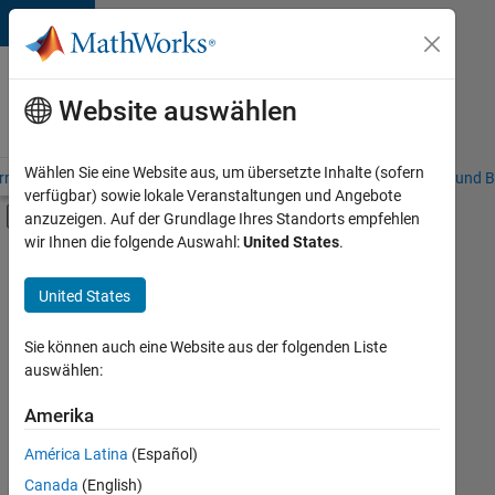
Weiter zum Inhalt
Karriere
bei
Website auswählen
MathWorks
Wählen Sie eine Website aus, um übersetzte Inhalte (sofern
riere – Übersicht
Stellensuche
Niederlassungen
Studierende und B
verfügbar) sowie lokale Veranstaltungen und Angebote
Umschaltung für Off-Canvas-Navigation
anzuzeigen. Auf der Grundlage Ihres Standorts empfehlen
Hauptinhalt
wir Ihnen die folgende Auswahl:
United States
.
FILTER:
Information Technology
United States
+
6
Commercial Sales
Sales Operations
Sie können auch eine Website aus der folgenden Liste
auswählen:
Marketing Communications
Finance and Operations
Amerika
Derzeit
gibt
Legal
América Latina
(Español)
es
Büro- und Verwaltungsdienste
keine
Canada
(English)