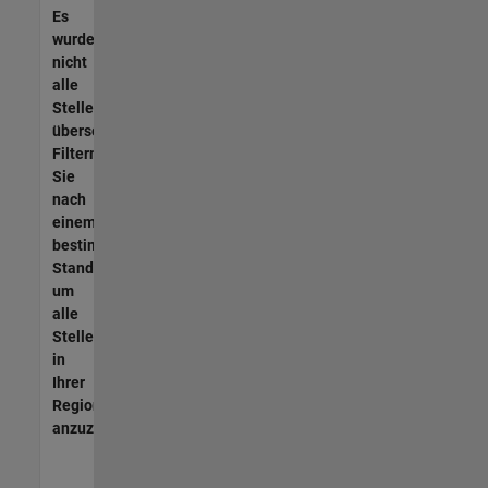
Es
wurden
nicht
alle
Stellen
übersetzt.
Filtern
Sie
nach
einem
bestimmten
Standort,
um
alle
Stellenangebote
in
Ihrer
Region
anzuzeigen.