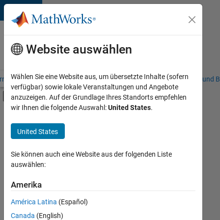
Weiter zum Inhalt
Karriere
bei
Website auswählen
MathWorks
Wählen Sie eine Website aus, um übersetzte Inhalte (sofern
riere – Übersicht
Stellensuche
Niederlassungen
Studierende und B
verfügbar) sowie lokale Veranstaltungen und Angebote
Umschaltung für Off-Canvas-Navigation
anzuzeigen. Auf der Grundlage Ihres Standorts empfehlen
Hauptinhalt
wir Ihnen die folgende Auswahl:
United States
.
FILTER:
Information Technology
United States
+
7
Commercial Sales
Customer Support
Sie können auch eine Website aus der folgenden Liste
auswählen:
Inside Sales
Marketing Communications
Amerika
Derzeit
gibt
Marketing Services
América Latina
(Español)
es
Finance and Operations
keine
Canada
(English)