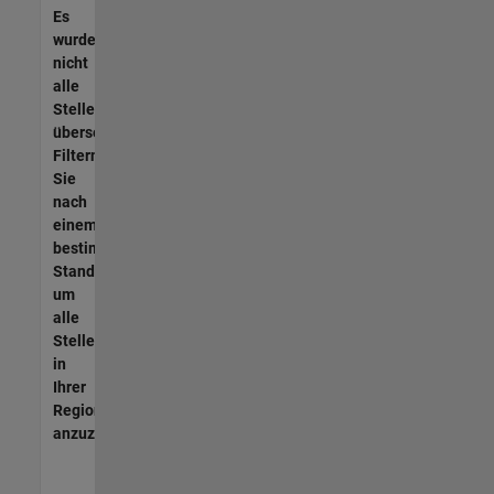
Es
wurden
nicht
alle
Stellen
übersetzt.
Filtern
Sie
nach
einem
bestimmten
Standort,
um
alle
Stellenangebote
in
Ihrer
Region
anzuzeigen.