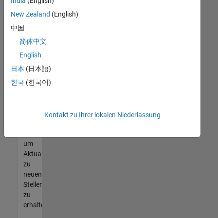
offenen
India
(English)
Stellen
New Zealand
(English)
finden
中国
können,
die
简体中文
Ihren
English
Qualifikationen
日本
(日本語)
entsprechen,
werden
한국
(한국어)
Sie
Mitglied
unseres
Kontakt zu Ihrer lokalen Niederlassung
Talent-
Netzwerks
,
um
Aktualisierungen
zu
neuen
Stellenangeboten
zu
erhalten.