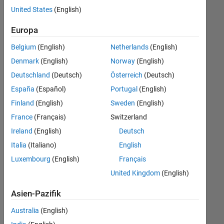
offenen
Human Resources
United States
(English)
Stellen,
die
Europa
Ihren
Suchkriterien
Belgium
(English)
Netherlands
(English)
entsprechen.
Denmark
(English)
Norway
(English)
Sie
Deutschland
(Deutsch)
Österreich
(Deutsch)
können
die
España
(Español)
Portugal
(English)
Suchkriterien
Finland
(English)
Sweden
(English)
weiter
France
(Français)
Switzerland
fassen
oder
Ireland
(English)
Deutsch
alle
Italia
(Italiano)
English
Stellenangebote
Luxembourg
(English)
Français
anzeigen
.
Wenn
United Kingdom
(English)
Sie
Asien-Pazifik
noch
immer
Australia
(English)
keine