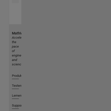
MathWorks
Accelerating
the
pace
of
engineering
and
science
Produkte
Testen oder Kaufen
Lernen
Support