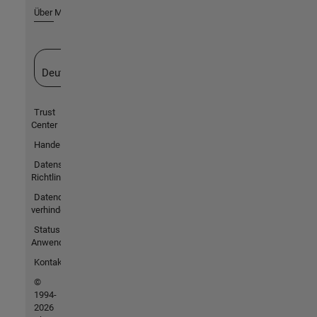
Über MathWorks
Website auswählen
Deutschland
Trust
Center
Handelsmarken
Datenschutz-
Richtlinien
Datendiebstahl
verhindern
Status von
Anwendungen
Kontakt
©
1994-
2026