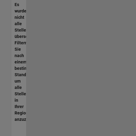
Es
wurden
nicht
alle
Stellen
übersetzt.
Filtern
Sie
nach
einem
bestimmten
Standort,
um
alle
Stellenangebote
in
Ihrer
Region
anzuzeigen.