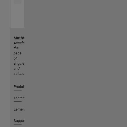
MathWorks
Accelerating
the
pace
of
engineering
and
science
Produkte
Testen oder Kaufen
Lernen
Support