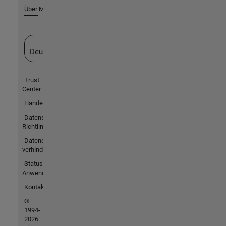
Über MathWorks
Website auswählen
Deutschland
Trust
Center
Handelsmarken
Datenschutz-
Richtlinien
Datendiebstahl
verhindern
Status von
Anwendungen
Kontakt
©
1994-
2026