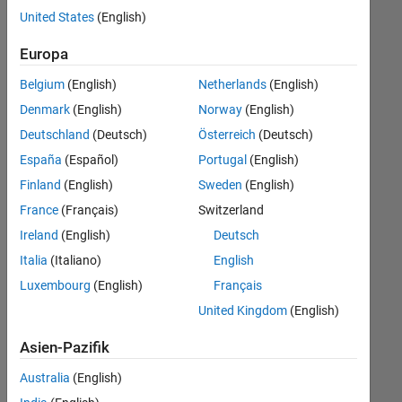
offenen
Legal
United States
(English)
Stellen,
die
Büro- und Verwaltungsdienste
Europa
Ihren
Suchkriterien
Belgium
(English)
Netherlands
(English)
entsprechen.
Denmark
(English)
Norway
(English)
Sie
Deutschland
(Deutsch)
Österreich
(Deutsch)
können
die
España
(Español)
Portugal
(English)
Suchkriterien
Finland
(English)
Sweden
(English)
weiter
France
(Français)
Switzerland
fassen
oder
Ireland
(English)
Deutsch
alle
Italia
(Italiano)
English
Stellenangebote
Luxembourg
(English)
Français
anzeigen
.
Wenn
United Kingdom
(English)
Sie
Asien-Pazifik
noch
immer
Australia
(English)
keine