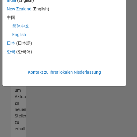
offenen
India
(English)
Stellen
New Zealand
(English)
finden
中国
können,
die
简体中文
Ihren
English
Qualifikationen
日本
(日本語)
entsprechen,
werden
한국
(한국어)
Sie
Mitglied
unseres
Kontakt zu Ihrer lokalen Niederlassung
Talent-
Netzwerks
,
um
Aktualisierungen
zu
neuen
Stellenangeboten
zu
erhalten.