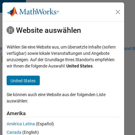
Weiter zum Inhalt
Karriere
bei
Website auswählen
MathWorks
Wählen Sie eine Website aus, um übersetzte Inhalte (sofern
riere – Übersicht
Stellensuche
Niederlassungen
Studierende und B
verfügbar) sowie lokale Veranstaltungen und Angebote
Umschaltung für Off-Canvas-Navigation
anzuzeigen. Auf der Grundlage Ihres Standorts empfehlen
Hauptinhalt
wir Ihnen die folgende Auswahl:
United States
.
FILTER:
Commercial Sales
United States
+
8
Customer Support
Inside Sales
Sie können auch eine Website aus der folgenden Liste
auswählen:
Sales Operations
Marketing Communications
Amerika
Derzeit
gibt
Marketing Services
América Latina
(Español)
es
Finance and Operations
keine
Canada
(English)