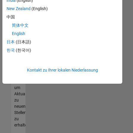
offenen
India
(English)
Stellen
New Zealand
(English)
finden
中国
können,
die
简体中文
Ihren
English
Qualifikationen
日本
(日本語)
entsprechen,
werden
한국
(한국어)
Sie
Mitglied
unseres
Kontakt zu Ihrer lokalen Niederlassung
Talent-
Netzwerks
,
um
Aktualisierungen
zu
neuen
Stellenangeboten
zu
erhalten.