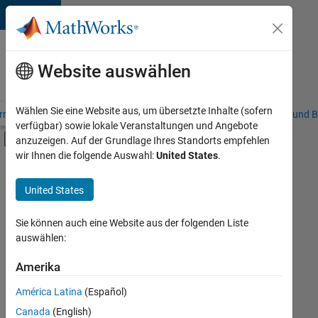
Weiter zum Inhalt
Karriere
bei
Website auswählen
MathWorks
Wählen Sie eine Website aus, um übersetzte Inhalte (sofern
riere – Übersicht
Stellensuche
Niederlassungen
Studierende und B
verfügbar) sowie lokale Veranstaltungen und Angebote
Umschaltung für Off-Canvas-Navigation
anzuzeigen. Auf der Grundlage Ihres Standorts empfehlen
Hauptinhalt
wir Ihnen die folgende Auswahl:
United States
.
FILTER:
Information Technology
United States
+
5
Commercial Sales
Customer Support
Sie können auch eine Website aus der folgenden Liste
auswählen:
Sales Operations
Marketing Services
Amerika
Derzeit
gibt
Legal
América Latina
(Español)
es
keine
Canada
(English)