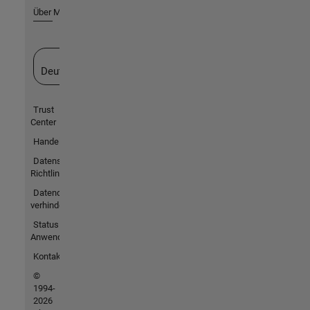
Über MathWorks
Website auswählen
Deutschland
Trust
Center
Handelsmarken
Datenschutz-
Richtlinien
Datendiebstahl
verhindern
Status von
Anwendungen
Kontakt
©
1994-
2026