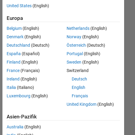
offenen
United States
(English)
Stellen,
die
Europa
Ihren
Suchkriterien
Belgium
(English)
Netherlands
(English)
entsprechen.
Denmark
(English)
Norway
(English)
Sie
Deutschland
(Deutsch)
Österreich
(Deutsch)
können
die
España
(Español)
Portugal
(English)
Suchkriterien
Finland
(English)
Sweden
(English)
weiter
France
(Français)
Switzerland
fassen
oder
Ireland
(English)
Deutsch
alle
Italia
(Italiano)
English
Stellenangebote
Luxembourg
(English)
Français
anzeigen
.
Wenn
United Kingdom
(English)
Sie
Asien-Pazifik
noch
immer
Australia
(English)
keine