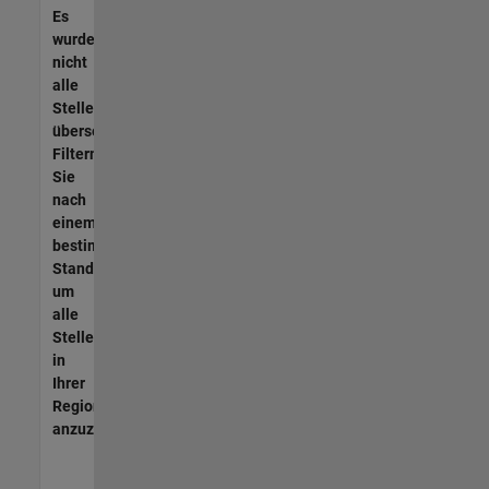
Es
wurden
nicht
alle
Stellen
übersetzt.
Filtern
Sie
nach
einem
bestimmten
Standort,
um
alle
Stellenangebote
in
Ihrer
Region
anzuzeigen.