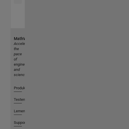
MathWorks
Accelerating
the
pace
of
engineering
and
science
Produkte
Testen oder Kaufen
Lernen
Support