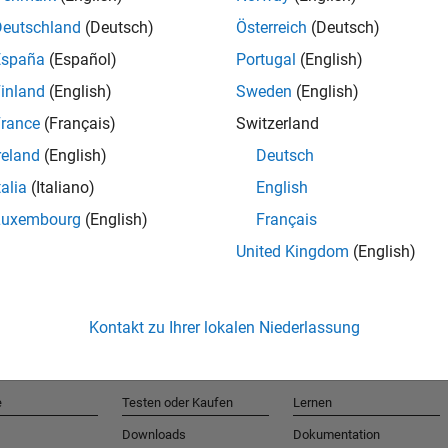
Deutschland
(Deutsch)
Österreich
(Deutsch)
España
(Español)
Portugal
(English)
T
inland
(English)
Sweden
(English)
rance
(Français)
Switzerland
Erhalten 
reland
(English)
Deutsch
talia
(Italiano)
English
Luxembourg
(English)
Français
United Kingdom
(English)
Kontakt zu Ihrer lokalen Niederlassung
e
Testen oder Kaufen
Lernen
Downloads
Dokumentation