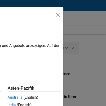
unt
en und Angebote anzuzeigen. Auf der
Services
Finance and Operations
+
2
n entsprechen.
eigen
. Wenn Sie noch immer keine offenen
 Mitglied unseres
Talent-Netzwerks
, um
Asien-Pazifik
en Standort, um alle Stellenangebote in Ihrer
Australia
(English)
India
(English)