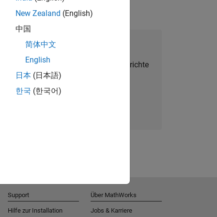
New Zealand
(English)
中国
alent Network beitreten
简体中文
English
Sie personalisierte Stellenangebote, Berichte
日本
(日本語)
und Unternehmensneuigkeiten.
한국
(한국어)
Melden Sie sich noch heute an
Support
Über MathWorks
Hilfe zur Installation
Jobs & Karriere