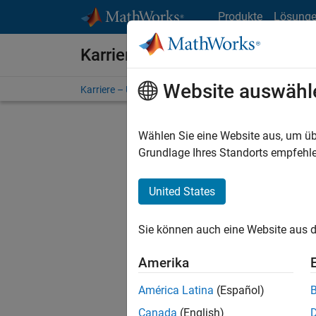
Weiter zum Inhalt
Produkte
Lösung
Karriere bei MathWorks
Website auswähl
Karriere – Übersicht
Stellensuche
Niederlassunge
Wählen Sie eine Website aus, um üb
FILTER:
Grundlage Ihres Standorts empfehle
United States
Derzeit
Sie könn
Sie können auch eine Website aus d
Stellen f
Aktualis
Amerika
Es wurde
América Latina
(Español)
Region a
Canada
(English)