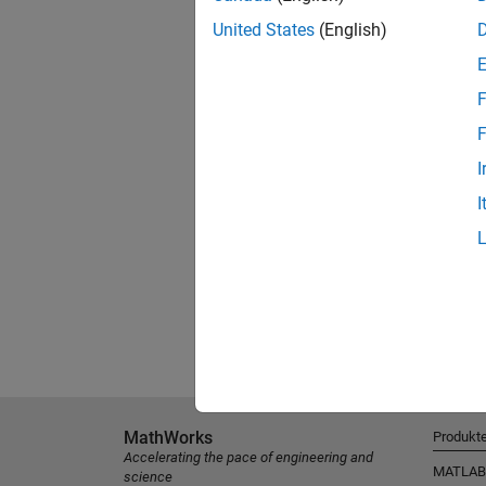
United States
(English)
F
F
I
I
MathWorks
Produkt
Accelerating the pace of engineering and
MATLAB
science