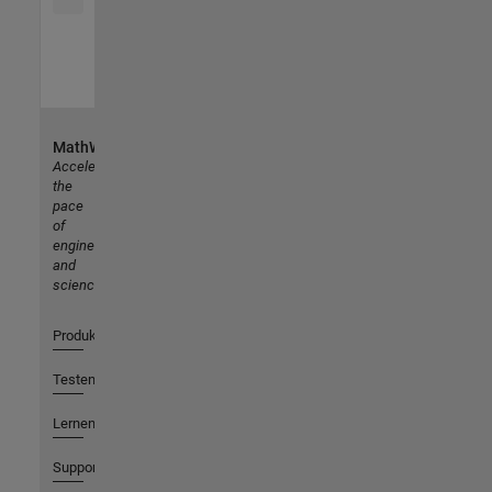
MathWorks
Accelerating
the
pace
of
engineering
and
science
Produkte
Testen oder Kaufen
Lernen
Support