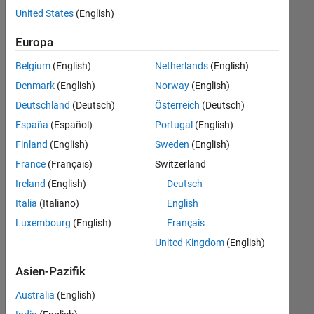
offenen
United States
(English)
Stellen,
die
Europa
Ihren
Suchkriterien
Belgium
(English)
Netherlands
(English)
entsprechen.
Denmark
(English)
Norway
(English)
Sie
Deutschland
(Deutsch)
Österreich
(Deutsch)
können
die
España
(Español)
Portugal
(English)
Suchkriterien
Finland
(English)
Sweden
(English)
weiter
France
(Français)
Switzerland
fassen
oder
Ireland
(English)
Deutsch
alle
Italia
(Italiano)
English
Stellenangebote
Luxembourg
(English)
Français
anzeigen
.
Wenn
United Kingdom
(English)
Sie
Asien-Pazifik
noch
immer
Australia
(English)
keine