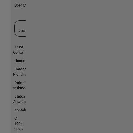
Über MathWorks
Website auswählen
Deutschland
Trust
Center
Handelsmarken
Datenschutz-
Richtlinien
Datendiebstahl
verhindern
Status von
Anwendungen
Kontakt
©
1994-
2026