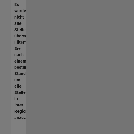
Es
wurden
nicht
alle
Stellen
übersetzt.
Filtern
Sie
nach
einem
bestimmten
Standort,
um
alle
Stellenangebote
in
Ihrer
Region
anzuzeigen.