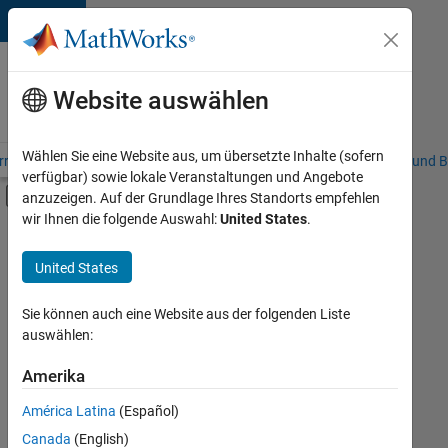
Weiter zum Inhalt
Karriere
bei
Website auswählen
MathWorks
Wählen Sie eine Website aus, um übersetzte Inhalte (sofern
riere – Übersicht
Stellensuche
Niederlassungen
Studierende und B
verfügbar) sowie lokale Veranstaltungen und Angebote
Umschaltung für Off-Canvas-Navigation
anzuzeigen. Auf der Grundlage Ihres Standorts empfehlen
Hauptinhalt
wir Ihnen die folgende Auswahl:
United States
.
FILTER:
Commercial Sales
United States
+
6
Education Sales
Inside Sales
Sie können auch eine Website aus der folgenden Liste
auswählen:
Marketing Services
Finance and Operations
Amerika
Derzeit
gibt
Human Resources
América Latina
(Español)
es
Legal
keine
Canada
(English)