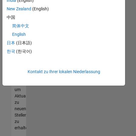
offenen
India
(English)
Stellen
New Zealand
(English)
finden
中国
können,
die
简体中文
Ihren
English
Qualifikationen
日本
(日本語)
entsprechen,
werden
한국
(한국어)
Sie
Mitglied
unseres
Kontakt zu Ihrer lokalen Niederlassung
Talent-
Netzwerks
,
um
Aktualisierungen
zu
neuen
Stellenangeboten
zu
erhalten.