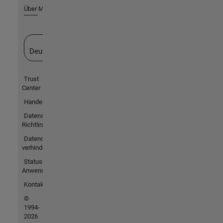
Über MathWorks
Website auswählen
Deutschland
Trust
Center
Handelsmarken
Datenschutz-
Richtlinien
Datendiebstahl
verhindern
Status von
Anwendungen
Kontakt
©
1994-
2026