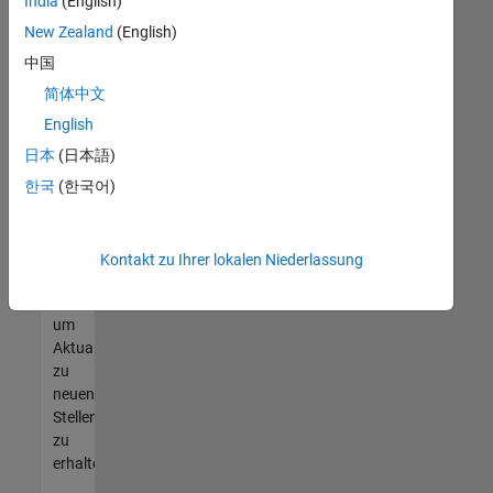
offenen
India
(English)
Stellen
New Zealand
(English)
finden
中国
können,
die
简体中文
Ihren
English
Qualifikationen
日本
(日本語)
entsprechen,
werden
한국
(한국어)
Sie
Mitglied
unseres
Kontakt zu Ihrer lokalen Niederlassung
Talent-
Netzwerks
,
um
Aktualisierungen
zu
neuen
Stellenangeboten
zu
erhalten.