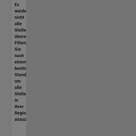
Es
wurden
nicht
alle
Stellen
übersetzt.
Filtern
Sie
nach
einem
bestimmten
Standort,
um
alle
Stellenangebote
in
Ihrer
Region
anzuzeigen.