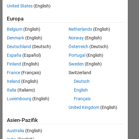
offenen
United States
(English)
Stellen,
die
Europa
Ihren
Suchkriterien
Belgium
(English)
Netherlands
(English)
entsprechen.
Denmark
(English)
Norway
(English)
Sie
Deutschland
(Deutsch)
Österreich
(Deutsch)
können
die
España
(Español)
Portugal
(English)
Suchkriterien
Finland
(English)
Sweden
(English)
weiter
France
(Français)
Switzerland
fassen
oder
Ireland
(English)
Deutsch
alle
Italia
(Italiano)
English
Stellenangebote
Luxembourg
(English)
Français
anzeigen
.
Wenn
United Kingdom
(English)
Sie
Asien-Pazifik
noch
immer
Australia
(English)
keine