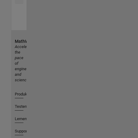
MathWorks
Accelerating
the
pace
of
engineering
and
science
Produkte
Testen oder Kaufen
Lernen
Support