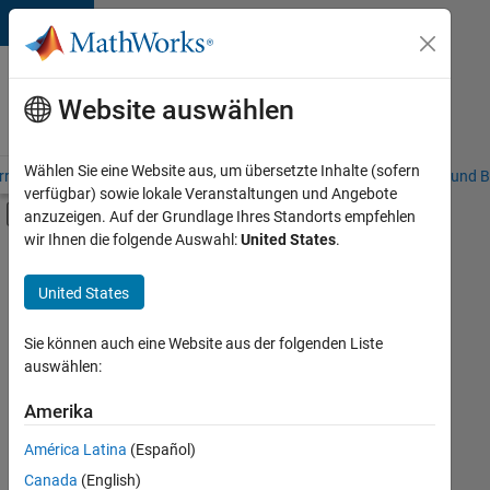
Weiter zum Inhalt
Karriere
bei
Website auswählen
MathWorks
Wählen Sie eine Website aus, um übersetzte Inhalte (sofern
riere – Übersicht
Stellensuche
Niederlassungen
Studierende und B
verfügbar) sowie lokale Veranstaltungen und Angebote
Umschaltung für Off-Canvas-Navigation
anzuzeigen. Auf der Grundlage Ihres Standorts empfehlen
Hauptinhalt
wir Ihnen die folgende Auswahl:
United States
.
FILTER:
Information Technology
United States
+
6
Commercial Sales
Education Sales
Sie können auch eine Website aus der folgenden Liste
auswählen:
Sales Operations
Marketing Services
Amerika
Derzeit
gibt
Finance and Operations
América Latina
(Español)
es
Büro- und Verwaltungsdienste
keine
Canada
(English)