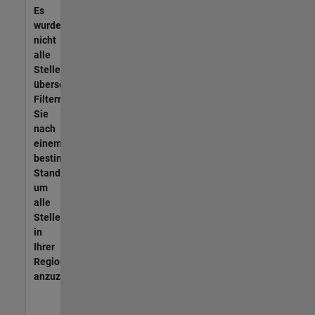
Es
wurden
nicht
alle
Stellen
übersetzt.
Filtern
Sie
nach
einem
bestimmten
Standort,
um
alle
Stellenangebote
in
Ihrer
Region
anzuzeigen.