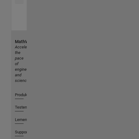
MathWorks
Accelerating
the
pace
of
engineering
and
science
Produkte
Testen oder Kaufen
Lernen
Support