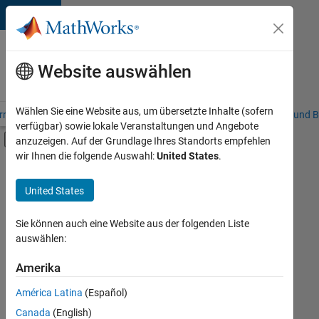
Weiter zum Inhalt
Karriere
bei
Website auswählen
MathWorks
Wählen Sie eine Website aus, um übersetzte Inhalte (sofern
riere – Übersicht
Stellensuche
Niederlassungen
Studierende und B
verfügbar) sowie lokale Veranstaltungen und Angebote
Umschaltung für Off-Canvas-Navigation
anzuzeigen. Auf der Grundlage Ihres Standorts empfehlen
Hauptinhalt
wir Ihnen die folgende Auswahl:
United States
.
FILTER:
Programm für Berufseinsteiger (EDG)
United States
+
4
Product Development
Program Management
Sie können auch eine Website aus der folgenden Liste
auswählen:
Quality Engineering
Release Engineering
Amerika
Derzeit
gibt
América Latina
(Español)
es
keine
Canada
(English)