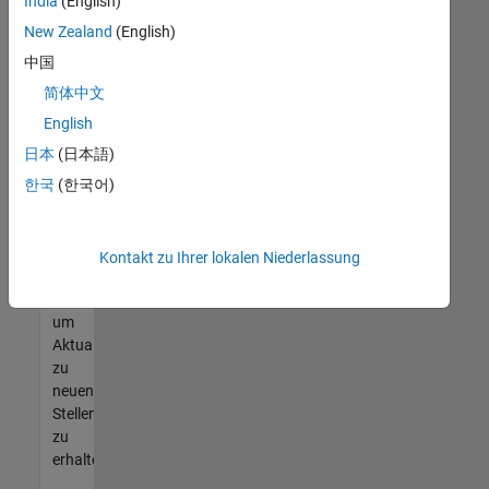
offenen
India
(English)
Stellen
New Zealand
(English)
finden
中国
können,
die
简体中文
Ihren
English
Qualifikationen
日本
(日本語)
entsprechen,
werden
한국
(한국어)
Sie
Mitglied
unseres
Kontakt zu Ihrer lokalen Niederlassung
Talent-
Netzwerks
,
um
Aktualisierungen
zu
neuen
Stellenangeboten
zu
erhalten.