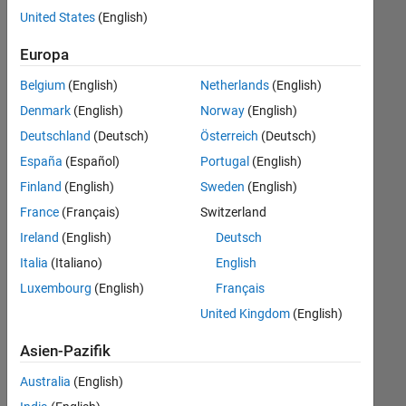
offenen
United States
(English)
Stellen,
die
Europa
Ihren
Suchkriterien
Belgium
(English)
Netherlands
(English)
entsprechen.
Denmark
(English)
Norway
(English)
Sie
Deutschland
(Deutsch)
Österreich
(Deutsch)
können
die
España
(Español)
Portugal
(English)
Suchkriterien
Finland
(English)
Sweden
(English)
weiter
France
(Français)
Switzerland
fassen
oder
Ireland
(English)
Deutsch
alle
Italia
(Italiano)
English
Stellenangebote
Luxembourg
(English)
Français
anzeigen
.
Wenn
United Kingdom
(English)
Sie
Asien-Pazifik
noch
immer
Australia
(English)
keine