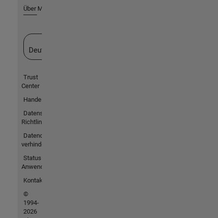
Über MathWorks
Website auswählen
Deutschland
Trust
Center
Handelsmarken
Datenschutz-
Richtlinien
Datendiebstahl
verhindern
Status von
Anwendungen
Kontakt
©
1994-
2026