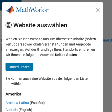
Weiter zum Inhalt
Karriere
bei
Website auswählen
MathWorks
Wählen Sie eine Website aus, um übersetzte Inhalte (sofern
riere – Übersicht
Stellensuche
Niederlassungen
Studierende und B
verfügbar) sowie lokale Veranstaltungen und Angebote
Umschaltung für Off-Canvas-Navigation
anzuzeigen. Auf der Grundlage Ihres Standorts empfehlen
Hauptinhalt
wir Ihnen die folgende Auswahl:
United States
.
FILTER:
Information Technology
United States
+
4
Infrastructure and Architecture
Release Engineering
Sie können auch eine Website aus der folgenden Liste
auswählen:
Software Process Engineering
Technical Writing
Amerika
Derzeit
gibt
América Latina
(Español)
es
keine
Canada
(English)