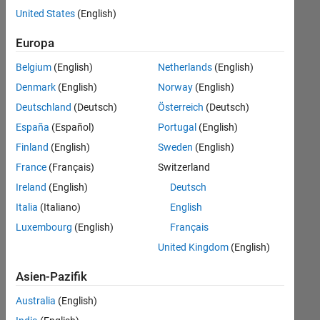
offenen
United States
(English)
Stellen,
die
Europa
Ihren
Suchkriterien
Belgium
(English)
Netherlands
(English)
entsprechen.
Denmark
(English)
Norway
(English)
Sie
Deutschland
(Deutsch)
Österreich
(Deutsch)
können
die
España
(Español)
Portugal
(English)
Suchkriterien
Finland
(English)
Sweden
(English)
weiter
France
(Français)
Switzerland
fassen
oder
Ireland
(English)
Deutsch
alle
Italia
(Italiano)
English
Stellenangebote
Luxembourg
(English)
Français
anzeigen
.
Wenn
United Kingdom
(English)
Sie
Asien-Pazifik
noch
immer
Australia
(English)
keine