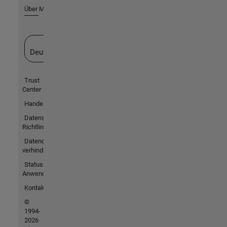
Über MathWorks
Website auswählen
Deutschland
Trust
Center
Handelsmarken
Datenschutz-
Richtlinien
Datendiebstahl
verhindern
Status von
Anwendungen
Kontakt
©
1994-
2026