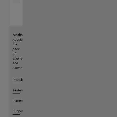
MathWorks
Accelerating
the
pace
of
engineering
and
science
Produkte
Testen oder Kaufen
Lernen
Support