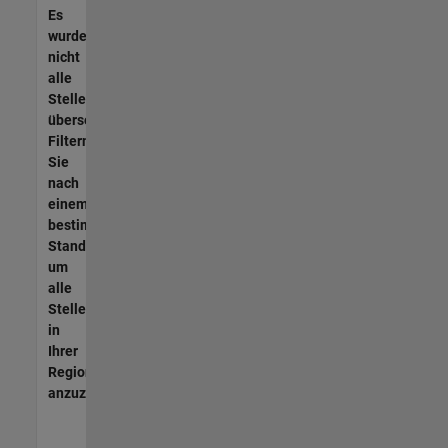
Es
wurden
nicht
alle
Stellen
übersetzt.
Filtern
Sie
nach
einem
bestimmten
Standort,
um
alle
Stellenangebote
in
Ihrer
Region
anzuzeigen.