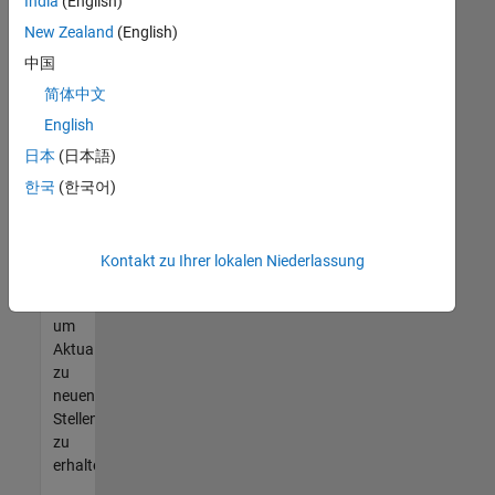
offenen
India
(English)
Stellen
New Zealand
(English)
finden
中国
können,
die
简体中文
Ihren
English
Qualifikationen
日本
(日本語)
entsprechen,
werden
한국
(한국어)
Sie
Mitglied
unseres
Kontakt zu Ihrer lokalen Niederlassung
Talent-
Netzwerks
,
um
Aktualisierungen
zu
neuen
Stellenangeboten
zu
erhalten.