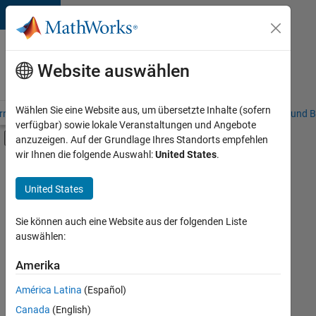
Weiter zum Inhalt
Karriere
bei
Website auswählen
MathWorks
Wählen Sie eine Website aus, um übersetzte Inhalte (sofern
riere – Übersicht
Stellensuche
Niederlassungen
Studierende und B
verfügbar) sowie lokale Veranstaltungen und Angebote
Umschaltung für Off-Canvas-Navigation
anzuzeigen. Auf der Grundlage Ihres Standorts empfehlen
Hauptinhalt
wir Ihnen die folgende Auswahl:
United States
.
FILTER:
Information Technology
United States
+
1
Infrastructure and Architecture
Sie können auch eine Website aus der folgenden Liste
auswählen:
Amerika
Derzeit
gibt
América Latina
(Español)
es
keine
Canada
(English)