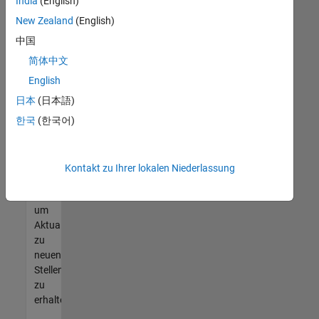
offenen
India
(English)
Stellen
New Zealand
(English)
finden
中国
können,
die
简体中文
Ihren
English
Qualifikationen
日本
(日本語)
entsprechen,
werden
한국
(한국어)
Sie
Mitglied
unseres
Kontakt zu Ihrer lokalen Niederlassung
Talent-
Netzwerks
,
um
Aktualisierungen
zu
neuen
Stellenangeboten
zu
erhalten.