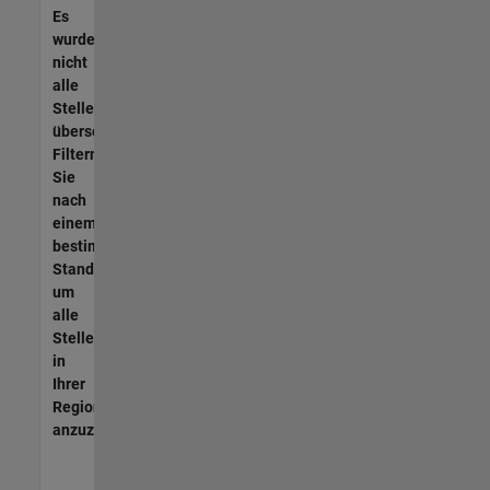
Es
wurden
nicht
alle
Stellen
übersetzt.
Filtern
Sie
nach
einem
bestimmten
Standort,
um
alle
Stellenangebote
in
Ihrer
Region
anzuzeigen.