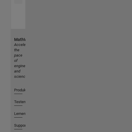
MathWorks
Accelerating
the
pace
of
engineering
and
science
Produkte
Testen oder Kaufen
Lernen
Support