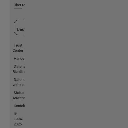
Über MathWorks
Website auswählen
Deutschland
Trust
Center
Handelsmarken
Datenschutz-
Richtlinien
Datendiebstahl
verhindern
Status von
Anwendungen
Kontakt
©
1994-
2026