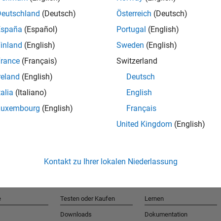
Deutschland
(Deutsch)
Österreich
(Deutsch)
España
(Español)
Portugal
(English)
T
inland
(English)
Sweden
(English)
rance
(Français)
Switzerland
Erhalten 
reland
(English)
Deutsch
talia
(Italiano)
English
Luxembourg
(English)
Français
United Kingdom
(English)
Kontakt zu Ihrer lokalen Niederlassung
e
Testen oder Kaufen
Lernen
Downloads
Dokumentation