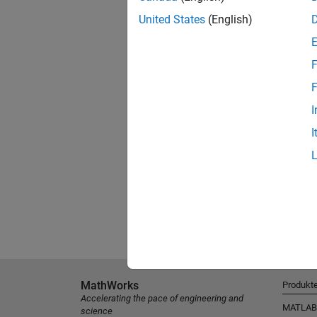
United States
(English)
F
F
I
I
MathWorks
Produkt
Accelerating the pace of engineering and
MATLAB
science