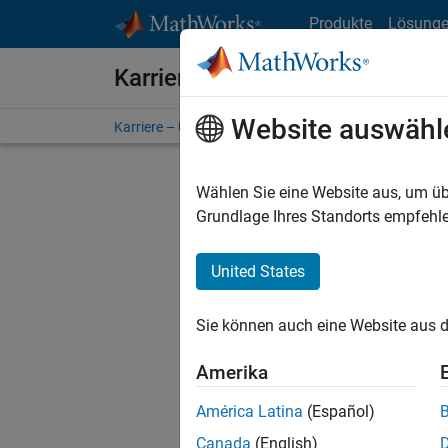
Weiter zum Inhalt
Produkte
Lösung
Karriere bei MathWorks
Website auswähl
Karriere – Übersicht
Stellensuche
Niederlassunge
Wählen Sie eine Website aus, um üb
FILTER:
Grundlage Ihres Standorts empfehle
United States
Derzeit
Sie könn
Sie können auch eine Website aus d
Stellen f
Aktualis
Amerika
Es wurde
América Latina
(Español)
Region a
Canada
(English)