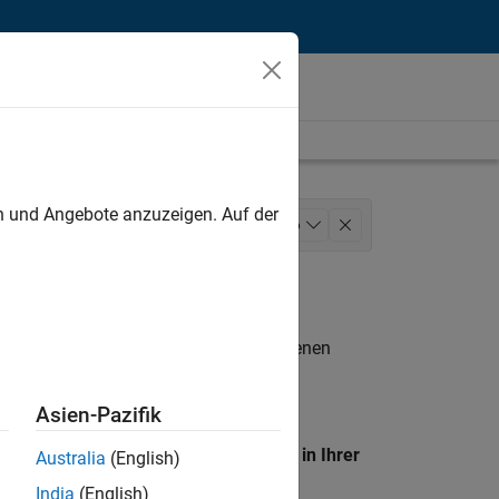
unt
en und Angebote anzuzeigen. Auf der
ducation Sales
Inside Sales
+
6
nce and Operations
n entsprechen.
eigen
. Wenn Sie noch immer keine offenen
 Mitglied unseres
Talent-Netzwerks
, um
Asien-Pazifik
en Standort, um alle Stellenangebote in Ihrer
Australia
(English)
India
(English)