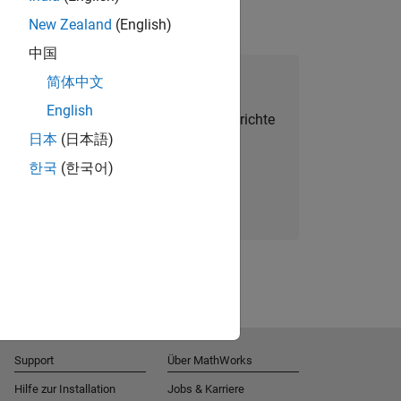
New Zealand
(English)
中国
alent Network beitreten
简体中文
English
Sie personalisierte Stellenangebote, Berichte
日本
(日本語)
und Unternehmensneuigkeiten.
한국
(한국어)
Melden Sie sich noch heute an
Support
Über MathWorks
Hilfe zur Installation
Jobs & Karriere