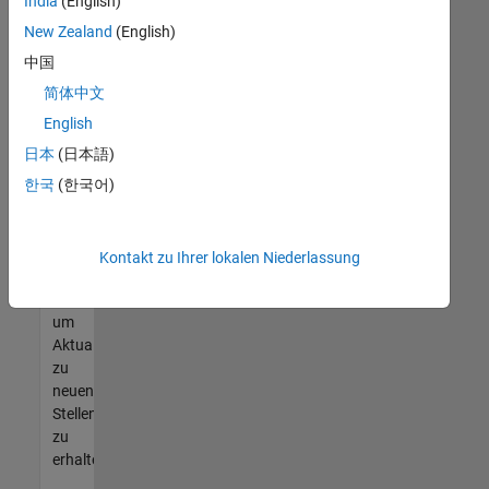
offenen
India
(English)
Stellen
New Zealand
(English)
finden
中国
können,
die
简体中文
Ihren
English
Qualifikationen
日本
(日本語)
entsprechen,
werden
한국
(한국어)
Sie
Mitglied
unseres
Kontakt zu Ihrer lokalen Niederlassung
Talent-
Netzwerks
,
um
Aktualisierungen
zu
neuen
Stellenangeboten
zu
erhalten.