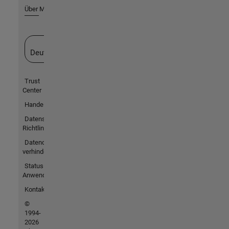
Über MathWorks
Website auswählen
Deutschland
Trust
Center
Handelsmarken
Datenschutz-
Richtlinien
Datendiebstahl
verhindern
Status von
Anwendungen
Kontakt
©
1994-
2026