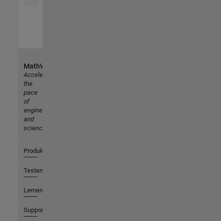
MathWorks
Accelerating
the
pace
of
engineering
and
science
Produkte
Testen oder Kaufen
Lernen
Support