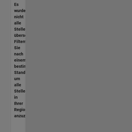
Es
wurden
nicht
alle
Stellen
übersetzt.
Filtern
Sie
nach
einem
bestimmten
Standort,
um
alle
Stellenangebote
in
Ihrer
Region
anzuzeigen.