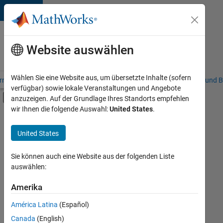
Weiter zum Inhalt
Karriere
bei
Website auswählen
MathWorks
Wählen Sie eine Website aus, um übersetzte Inhalte (sofern
riere – Übersicht
Stellensuche
Niederlassungen
Studierende und B
verfügbar) sowie lokale Veranstaltungen und Angebote
Umschaltung für Off-Canvas-Navigation
anzuzeigen. Auf der Grundlage Ihres Standorts empfehlen
Hauptinhalt
wir Ihnen die folgende Auswahl:
United States
.
FILTER:
Commercial Sales
United States
+
5
Inside Sales
Marketing Communications
Sie können auch eine Website aus der folgenden Liste
auswählen:
Human Resources
Legal
Amerika
Derzeit
gibt
Büro- und Verwaltungsdienste
América Latina
(Español)
es
keine
Canada
(English)