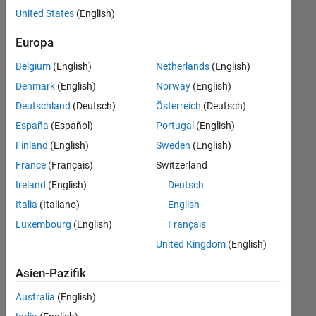
offenen
United States
(English)
Stellen,
die
Europa
Ihren
Suchkriterien
Belgium
(English)
Netherlands
(English)
entsprechen.
Denmark
(English)
Norway
(English)
Sie
Deutschland
(Deutsch)
Österreich
(Deutsch)
können
die
España
(Español)
Portugal
(English)
Suchkriterien
Finland
(English)
Sweden
(English)
weiter
France
(Français)
Switzerland
fassen
oder
Ireland
(English)
Deutsch
alle
Italia
(Italiano)
English
Stellenangebote
Luxembourg
(English)
Français
anzeigen
.
Wenn
United Kingdom
(English)
Sie
Asien-Pazifik
noch
immer
Australia
(English)
keine