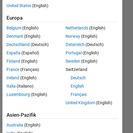
offenen
United States
(English)
Stellen,
die
Europa
Ihren
Suchkriterien
Belgium
(English)
Netherlands
(English)
entsprechen.
Denmark
(English)
Norway
(English)
Sie
Deutschland
(Deutsch)
Österreich
(Deutsch)
können
die
España
(Español)
Portugal
(English)
Suchkriterien
Finland
(English)
Sweden
(English)
weiter
France
(Français)
Switzerland
fassen
oder
Ireland
(English)
Deutsch
alle
Italia
(Italiano)
English
Stellenangebote
Luxembourg
(English)
Français
anzeigen
.
Wenn
United Kingdom
(English)
Sie
Asien-Pazifik
noch
immer
Australia
(English)
keine