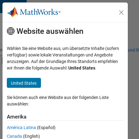
Weiter zum Inhalt
Karriere
bei
Website auswählen
MathWorks
Wählen Sie eine Website aus, um übersetzte Inhalte (sofern
riere – Übersicht
Stellensuche
Niederlassungen
Studierende und B
verfügbar) sowie lokale Veranstaltungen und Angebote
Umschaltung für Off-Canvas-Navigation
anzuzeigen. Auf der Grundlage Ihres Standorts empfehlen
Hauptinhalt
wir Ihnen die folgende Auswahl:
United States
.
FILTER:
Information Technology
United States
+
6
Commercial Sales
Inside Sales
Sie können auch eine Website aus der folgenden Liste
auswählen:
Sales Operations
Business Model Team
Amerika
Derzeit
gibt
Finance and Operations
América Latina
(Español)
es
Büro- und Verwaltungsdienste
keine
Canada
(English)