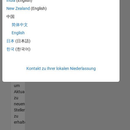
offenen
India
(English)
Stellen
New Zealand
(English)
finden
中国
können,
die
简体中文
Ihren
English
Qualifikationen
日本
(日本語)
entsprechen,
werden
한국
(한국어)
Sie
Mitglied
unseres
Kontakt zu Ihrer lokalen Niederlassung
Talent-
Netzwerks
,
um
Aktualisierungen
zu
neuen
Stellenangeboten
zu
erhalten.