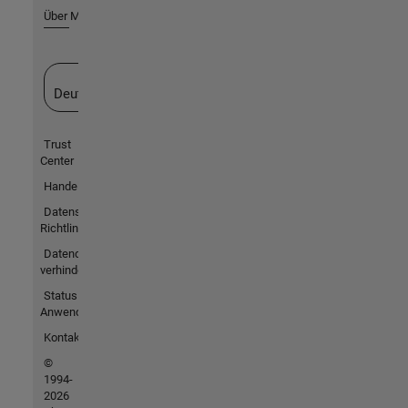
Über MathWorks
Website auswählen
Deutschland
Trust
Center
Handelsmarken
Datenschutz-
Richtlinien
Datendiebstahl
verhindern
Status von
Anwendungen
Kontakt
©
1994-
2026