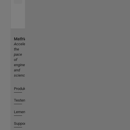
MathWorks
Accelerating
the
pace
of
engineering
and
science
Produkte
Testen oder Kaufen
Lernen
Support