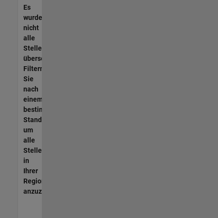
Es
wurden
nicht
alle
Stellen
übersetzt.
Filtern
Sie
nach
einem
bestimmten
Standort,
um
alle
Stellenangebote
in
Ihrer
Region
anzuzeigen.