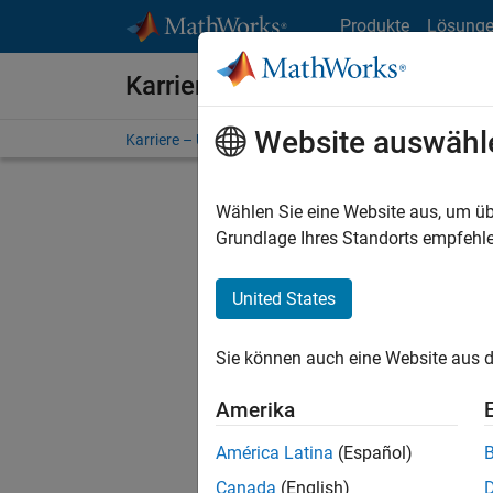
Weiter zum Inhalt
Produkte
Lösung
Karriere bei MathWorks
Website auswähl
Karriere – Übersicht
Stellensuche
Niederlassunge
Wählen Sie eine Website aus, um üb
Grundlage Ihres Standorts empfehle
United States
Derzeit
Sie könn
Sie können auch eine Website aus d
Stellen f
Aktualis
Amerika
Es wurde
América Latina
(Español)
Region a
Canada
(English)