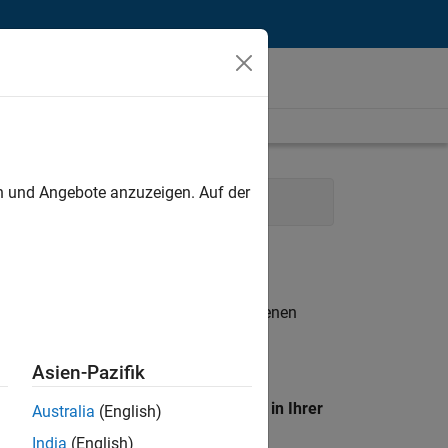
unt
en und Angebote anzuzeigen. Auf der
 Communications
Legal
n entsprechen.
eigen
. Wenn Sie noch immer keine offenen
 Mitglied unseres
Talent-Netzwerks
, um
Asien-Pazifik
en Standort, um alle Stellenangebote in Ihrer
Australia
(English)
India
(English)