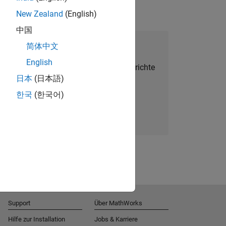
New Zealand
(English)
中国
alent Network beitreten
简体中文
English
Sie personalisierte Stellenangebote, Berichte
日本
(日本語)
und Unternehmensneuigkeiten.
한국
(한국어)
Melden Sie sich noch heute an
Support
Über MathWorks
Hilfe zur Installation
Jobs & Karriere