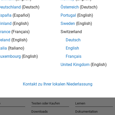
Deutschland
(Deutsch)
Österreich
(Deutsch)
España
(Español)
Portugal
(English)
T
inland
(English)
Sweden
(English)
rance
(Français)
Switzerland
Erhalten 
reland
(English)
Deutsch
talia
(Italiano)
English
Luxembourg
(English)
Français
United Kingdom
(English)
Kontakt zu Ihrer lokalen Niederlassung
e
Testen oder Kaufen
Lernen
Downloads
Dokumentation