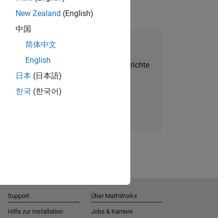
New Zealand
(English)
中国
alent Network beitreten
简体中文
English
Sie personalisierte Stellenangebote, Berichte
日本
(日本語)
und Unternehmensneuigkeiten.
한국
(한국어)
Melden Sie sich noch heute an
Support
Über MathWorks
Hilfe zur Installation
Jobs & Karriere