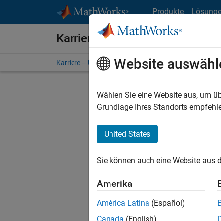
Weiter zum Inhalt
Produkte
Lösung
Karriere bei MathWorks
Website auswähl
Karriere – Übersicht
Stellensuche
Niederlassunge
Wählen Sie eine Website aus, um üb
Grundlage Ihres Standorts empfehle
United States
Derzeit
Sie könn
Sie können auch eine Website aus d
Stellen f
Aktualis
Amerika
Es wurde
América Latina
(Español)
Region a
Canada
(English)