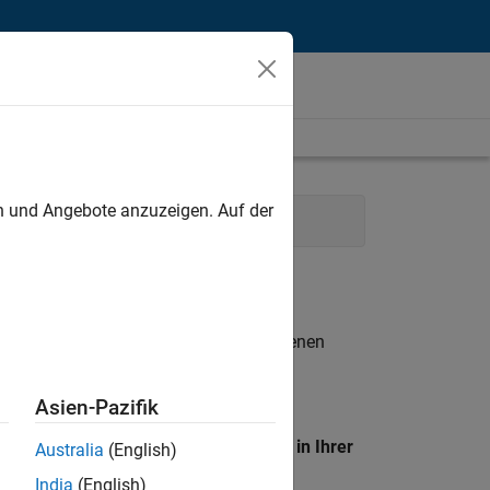
unt
en und Angebote anzuzeigen. Auf der
rketing Communications
Legal
n entsprechen.
eigen
. Wenn Sie noch immer keine offenen
 Mitglied unseres
Talent-Netzwerks
, um
Asien-Pazifik
en Standort, um alle Stellenangebote in Ihrer
Australia
(English)
India
(English)