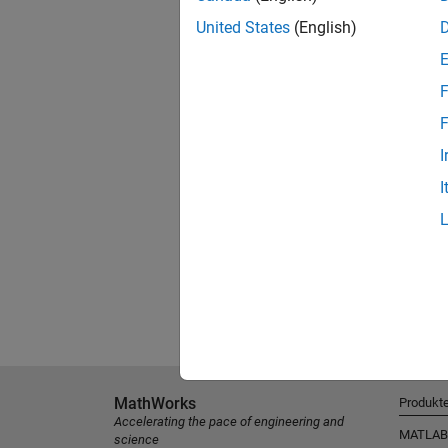
United States
(English)
F
F
I
I
MathWorks
Produkt
Accelerating the pace of engineering and
MATLAB
science