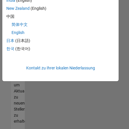
offenen
India
(English)
Stellen
New Zealand
(English)
finden
中国
können,
die
简体中文
Ihren
English
Qualifikationen
日本
(日本語)
entsprechen,
werden
한국
(한국어)
Sie
Mitglied
unseres
Kontakt zu Ihrer lokalen Niederlassung
Talent-
Netzwerks
,
um
Aktualisierungen
zu
neuen
Stellenangeboten
zu
erhalten.