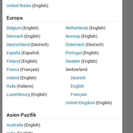
offenen
United States
(English)
Stellen,
die
Europa
Ihren
Suchkriterien
Belgium
(English)
Netherlands
(English)
entsprechen.
Denmark
(English)
Norway
(English)
Sie
Deutschland
(Deutsch)
Österreich
(Deutsch)
können
die
España
(Español)
Portugal
(English)
Suchkriterien
Finland
(English)
Sweden
(English)
weiter
France
(Français)
Switzerland
fassen
oder
Ireland
(English)
Deutsch
alle
Italia
(Italiano)
English
Stellenangebote
Luxembourg
(English)
Français
anzeigen
.
Wenn
United Kingdom
(English)
Sie
Asien-Pazifik
noch
immer
Australia
(English)
keine