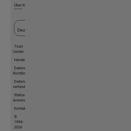
Über MathWorks
Website auswählen
Deutschland
Trust
Center
Handelsmarken
Datenschutz-
Richtlinien
Datendiebstahl
verhindern
Status von
Anwendungen
Kontakt
©
1994-
2026