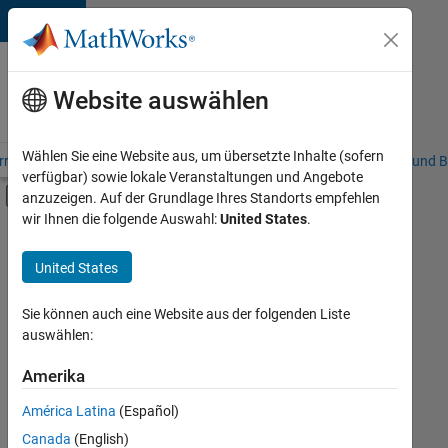
Weiter zum Inhalt
Karriere
bei
Website auswählen
MathWorks
Wählen Sie eine Website aus, um übersetzte Inhalte (sofern
riere – Übersicht
Stellensuche
Niederlassungen
Studierende und B
verfügbar) sowie lokale Veranstaltungen und Angebote
Umschaltung für Off-Canvas-Navigation
anzuzeigen. Auf der Grundlage Ihres Standorts empfehlen
Hauptinhalt
wir Ihnen die folgende Auswahl:
United States
.
FILTER:
Praktika
United States
+
4
Programm für Berufseinsteiger (EDG)
Advanced Support
Sie können auch eine Website aus der folgenden Liste
auswählen:
Information Technology
Technical Writing
Amerika
Derzeit
gibt
América Latina
(Español)
es
keine
Canada
(English)