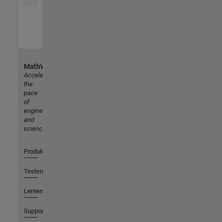
MathWorks
Accelerating
the
pace
of
engineering
and
science
Produkte
Testen oder Kaufen
Lernen
Support