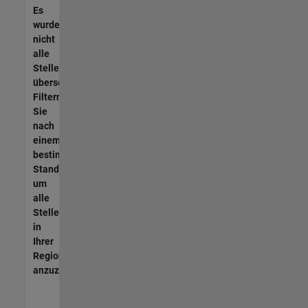
Es
wurden
nicht
alle
Stellen
übersetzt.
Filtern
Sie
nach
einem
bestimmten
Standort,
um
alle
Stellenangebote
in
Ihrer
Region
anzuzeigen.