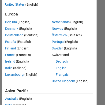
offenen
United States
(English)
Stellen,
die
Europa
Ihren
Suchkriterien
Belgium
(English)
Netherlands
(English)
entsprechen.
Denmark
(English)
Norway
(English)
Sie
Deutschland
(Deutsch)
Österreich
(Deutsch)
können
die
España
(Español)
Portugal
(English)
Suchkriterien
Finland
(English)
Sweden
(English)
weiter
France
(Français)
Switzerland
fassen
oder
Ireland
(English)
Deutsch
alle
Italia
(Italiano)
English
Stellenangebote
Luxembourg
(English)
Français
anzeigen
.
Wenn
United Kingdom
(English)
Sie
Asien-Pazifik
noch
immer
Australia
(English)
keine