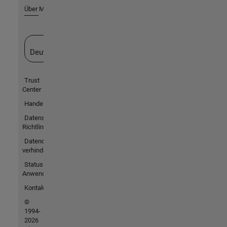
Über MathWorks
Website auswählen
Deutschland
Trust
Center
Handelsmarken
Datenschutz-
Richtlinien
Datendiebstahl
verhindern
Status von
Anwendungen
Kontakt
©
1994-
2026