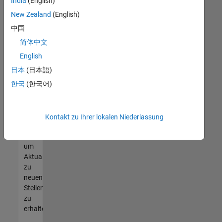
offenen
India
(English)
Stellen
New Zealand
(English)
finden
中国
können,
die
简体中文
Ihren
English
Qualifikationen
日本
(日本語)
entsprechen,
werden
한국
(한국어)
Sie
Mitglied
unseres
Kontakt zu Ihrer lokalen Niederlassung
Talent-
Netzwerks
,
um
Aktualisierungen
zu
neuen
Stellenangeboten
zu
erhalten.