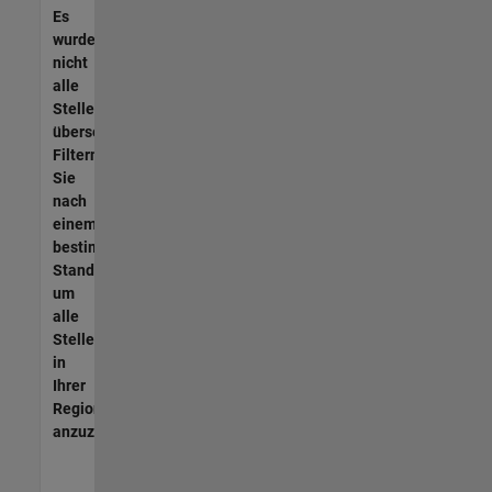
Es
wurden
nicht
alle
Stellen
übersetzt.
Filtern
Sie
nach
einem
bestimmten
Standort,
um
alle
Stellenangebote
in
Ihrer
Region
anzuzeigen.