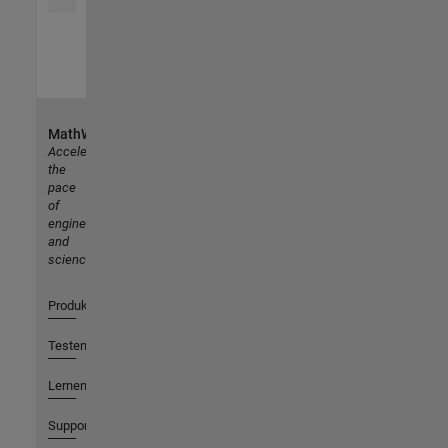
MathWorks
Accelerating
the
pace
of
engineering
and
science
Produkte
Testen oder Kaufen
Lernen
Support