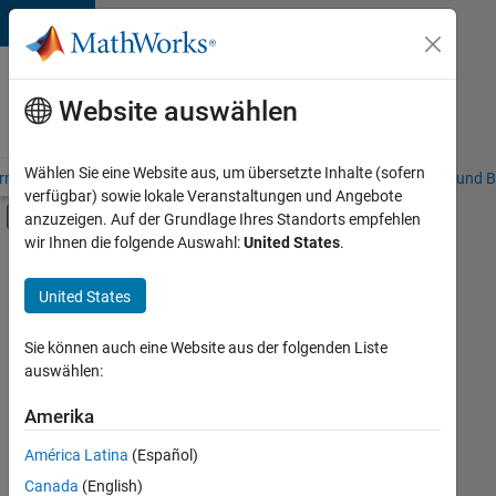
Weiter zum Inhalt
Karriere
bei
Website auswählen
MathWorks
Wählen Sie eine Website aus, um übersetzte Inhalte (sofern
riere – Übersicht
Stellensuche
Niederlassungen
Studierende und B
verfügbar) sowie lokale Veranstaltungen und Angebote
Umschaltung für Off-Canvas-Navigation
anzuzeigen. Auf der Grundlage Ihres Standorts empfehlen
Hauptinhalt
wir Ihnen die folgende Auswahl:
United States
.
FILTER:
Praktika
United States
+
5
Business Applications and Tools
Information Technology
Sie können auch eine Website aus der folgenden Liste
auswählen:
Product Development
Program Management
Amerika
Derzeit
gibt
Technical Writing
América Latina
(Español)
es
keine
Canada
(English)